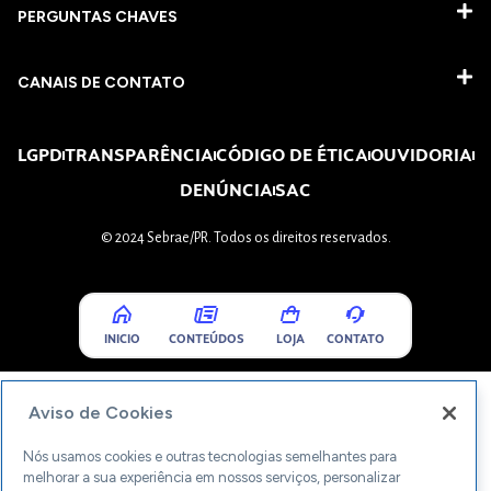
PERGUNTAS CHAVES​
CANAIS DE CONTATO
LGPD
TRANSPARÊNCIA
CÓDIGO DE ÉTICA
OUVIDORIA
DENÚNCIA
SAC
© 2024 Sebrae/PR. Todos os direitos reservados.
INICIO
CONTEÚDOS
LOJA
CONTATO
Aviso de Cookies
Nós usamos cookies e outras tecnologias semelhantes para
melhorar a sua experiência em nossos serviços, personalizar