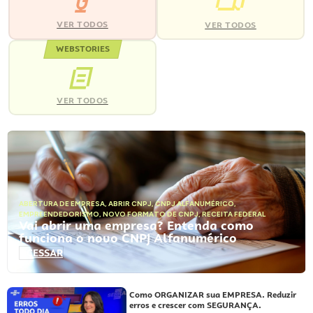
VER TODOS
VER TODOS
WEBSTORIES
VER TODOS
ABERTURA DE EMPRESA
,
ABRIR CNPJ
,
CNPJ ALFANUMÉRICO
,
EMPREENDEDORISMO
,
NOVO FORMATO DE CNPJ
,
RECEITA FEDERAL
Vai abrir uma empresa? Entenda como
funciona o novo CNPJ Alfanumérico
ACESSAR
Como ORGANIZAR sua EMPRESA. Reduzir
erros e crescer com SEGURANÇA.