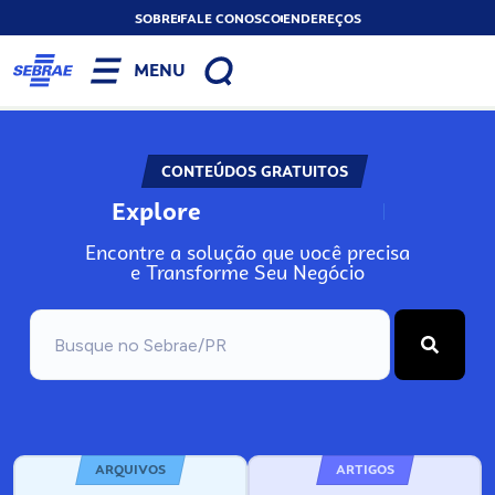
SOBRE
FALE CONOSCO
ENDEREÇOS
MENU
CONTEÚDOS GRATUITOS
Explore
N
o
s
s
o
s
A
Encontre a solução que você precisa
e Transforme Seu Negócio
ARQUIVOS
ARTIGOS