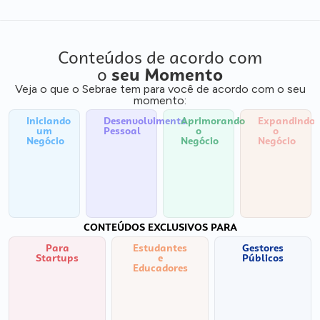
Conteúdos de acordo com
o
seu Momento
Veja o que o Sebrae tem para você de acordo com o seu
momento:
Iniciando
Desenvolvimento
Aprimorando
Expandindo
um
Pessoal
o
o
Negócio
Negócio
Negócio
CONTEÚDOS EXCLUSIVOS PARA
Para
Estudantes
Gestores
Startups
e
Públicos
Educadores