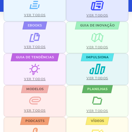
VER TODOS
VER TODOS
EBOOKS
GUIA DE INOVAÇÃO
VER TODOS
VER TODOS
GUIA DE TENDÊNCIAS
IMPULSIONA
VER TODOS
VER TODOS
MODELOS
PLANILHAS
VER TODOS
VER TODOS
PODCASTS
VÍDEOS