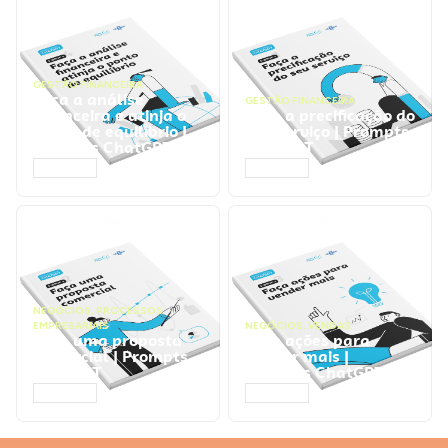
GESTÃO FINANCEIRA
Faça a análise
GESTÃO FINANCEIRA
financeira e atinja o
Faça a precificação do
ponto de equilíbrio |
seu serviço | Prompts
Prompts ChatGPT
ChatGPT
ACESSAR
ACESSAR
NEGÓCIOS
,
PROCESSOS
EMPRESARIAIS
NEGÓCIOS
,
VENDAS
Faça uma proposta
Faça ações para
comercial | Prompts
vender mais |
ChatGPT
Prompts ChatGPT
ACESSAR
ACESSAR