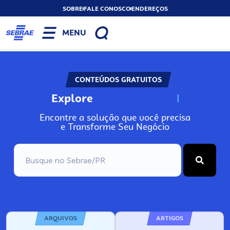
SOBRE
FALE CONOSCO
ENDEREÇOS
MENU
CONTEÚDOS GRATUITOS
Explore
N
o
s
s
o
s
A
Encontre a solução que você precisa
e Transforme Seu Negócio
ARQUIVOS
ARTIGOS