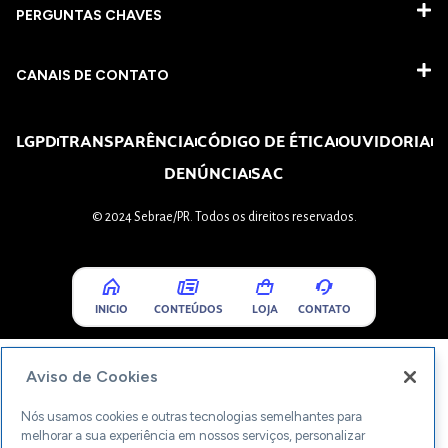
PERGUNTAS CHAVES​
CANAIS DE CONTATO
LGPD
TRANSPARÊNCIA
CÓDIGO DE ÉTICA
OUVIDORIA
DENÚNCIA
SAC
© 2024 Sebrae/PR. Todos os direitos reservados.
INICIO
CONTEÚDOS
LOJA
CONTATO
Aviso de Cookies
Nós usamos cookies e outras tecnologias semelhantes para
melhorar a sua experiência em nossos serviços, personalizar