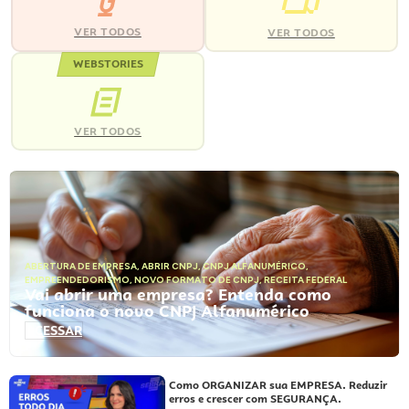
VER TODOS
VER TODOS
WEBSTORIES
VER TODOS
ABERTURA DE EMPRESA
,
ABRIR CNPJ
,
CNPJ ALFANUMÉRICO
,
EMPREENDEDORISMO
,
NOVO FORMATO DE CNPJ
,
RECEITA FEDERAL
Vai abrir uma empresa? Entenda como
funciona o novo CNPJ Alfanumérico
ACESSAR
Como ORGANIZAR sua EMPRESA. Reduzir
erros e crescer com SEGURANÇA.