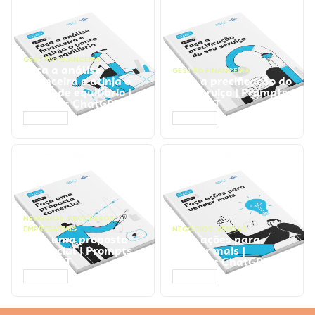
GESTÃO FINANCEIRA
Faça a análise
GESTÃO FINANCEIRA
financeira e atinja o
Faça a precificação do
ponto de equilíbrio |
seu serviço | Prompts
Prompts ChatGPT
ChatGPT
ACESSAR
ACESSAR
NEGÓCIOS
,
PROCESSOS
EMPRESARIAIS
NEGÓCIOS
,
VENDAS
Faça uma proposta
Faça ações para
comercial | Prompts
vender mais |
ChatGPT
Prompts ChatGPT
ACESSAR
ACESSAR