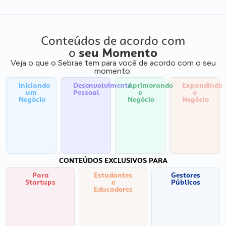
Conteúdos de acordo com
o
seu Momento
Veja o que o Sebrae tem para você de acordo com o seu
momento:
Iniciando
Desenvolvimento
Aprimorando
Expandindo
um
Pessoal
o
o
Negócio
Negócio
Negócio
CONTEÚDOS EXCLUSIVOS PARA
Para
Estudantes
Gestores
Startups
e
Públicos
Educadores