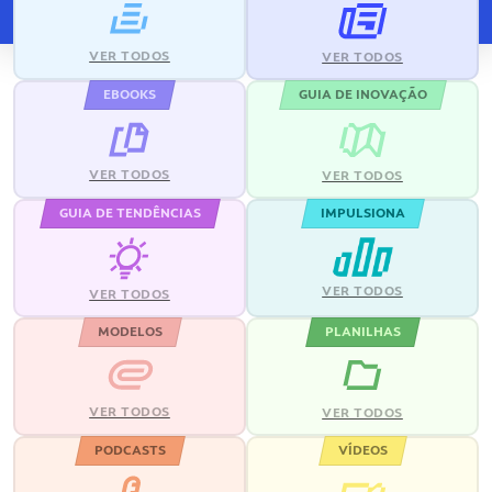
VER TODOS
VER TODOS
EBOOKS
GUIA DE INOVAÇÃO
VER TODOS
VER TODOS
GUIA DE TENDÊNCIAS
IMPULSIONA
VER TODOS
VER TODOS
MODELOS
PLANILHAS
VER TODOS
VER TODOS
PODCASTS
VÍDEOS