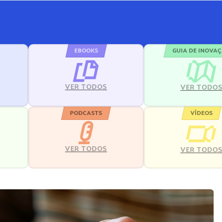
EBOOKS
GUIA DE INOVA
VER TODOS
VER TODO
PODCASTS
VÍDEOS
VER TODOS
VER TODO