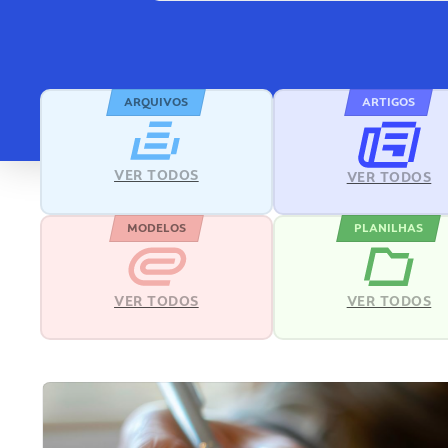
ARQUIVOS
ARTIGOS
VER TODOS
VER TODOS
MODELOS
PLANILHAS
VER TODOS
VER TODOS