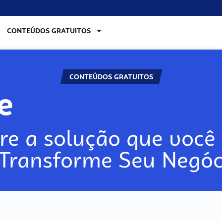
CONTEÚDOS GRATUITOS
CONTEÚDOS GRATUITOS
lore
re a solução que você 
 Transforme Seu Negóc