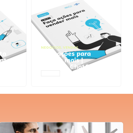
NEGÓCIOS
,
VENDAS
ta
Faça ações para
pts
vender mais |
Prompts ChatGPT
ACESSAR