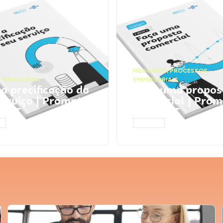
NEGÓCIOS
,
PROCESSOS
 FINANCEIRA
EMPRESARIAIS
 a precificação do
Faça uma propos
serviço | Prompts
comercial | Prom
tGPT
ChatGPT
AR
ACESSAR