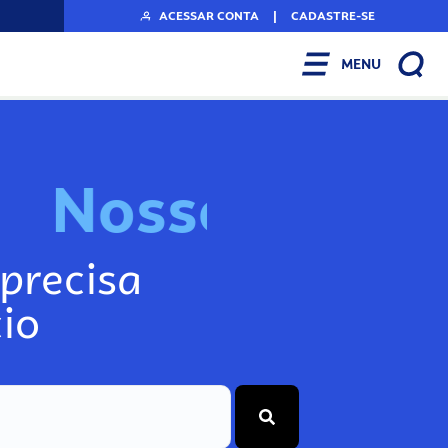
ACESSAR CONTA
|
CADASTRE-SE
MENU
o
s
s
o
s
I
n
f
N
N
precisa
io