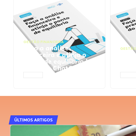
GESTÃO FINANCEIRA
Faça a análise
GESTÃO
financeira e atinja o
Faça
ponto de equilíbrio |
seu 
Prompts ChatGPT
Cha
ACESSAR
ACESS
ÚLTIMOS ARTIGOS