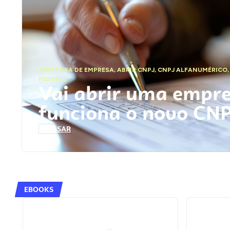
ABERTURA DE EMPRESA
,
ABRIR CNPJ
,
CNPJ ALFANUMÉRICO
FEDERAL
Vai abrir uma empr
funciona o novo CN
ACESSAR
EBOOKS