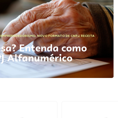
,
EMPREENDEDORISMO
,
NOVO FORMATO DE CNPJ
,
RECEITA
esa? Entenda como
PJ Alfanumérico