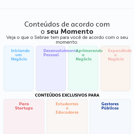
Conteúdos de acordo com
o
seu Momento
Veja o que o Sebrae tem para você de acordo com o seu
momento:
Iniciando
Desenvolvimento
Aprimorando
Expandindo
um
Pessoal
o
o
Negócio
Negócio
Negócio
CONTEÚDOS EXCLUSIVOS PARA
Para
Estudantes
Gestores
Startups
e
Públicos
Educadores