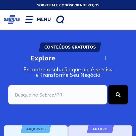
SOBRE
FALE CONOSCO
ENDEREÇOS
MENU
CONTEÚDOS GRATUITOS
Explore
N
o
s
s
o
s
A
Encontre a solução que você precisa
e Transforme Seu Negócio
ARQUIVOS
ARTIGOS