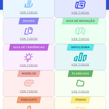
VER TODOS
VER TODOS
EBOOKS
GUIA DE INOVAÇÃO
VER TODOS
VER TODOS
GUIA DE TENDÊNCIAS
IMPULSIONA
VER TODOS
VER TODOS
MODELOS
PLANILHAS
VER TODOS
VER TODOS
PODCASTS
VÍDEOS