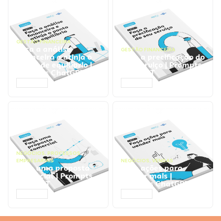
GESTÃO FINANCEIRA
Faça a análise
GESTÃO FINANCEIRA
financeira e atinja o
Faça a precificação do
ponto de equilíbrio |
seu serviço | Prompts
Prompts ChatGPT
ChatGPT
ACESSAR
ACESSAR
NEGÓCIOS
,
PROCESSOS
EMPRESARIAIS
NEGÓCIOS
,
VENDAS
Faça uma proposta
Faça ações para
comercial | Prompts
vender mais |
ChatGPT
Prompts ChatGPT
ACESSAR
ACESSAR