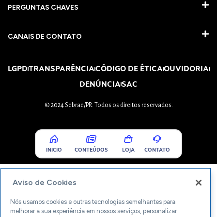
PERGUNTAS CHAVES​
CANAIS DE CONTATO
LGPD
TRANSPARÊNCIA
CÓDIGO DE ÉTICA
OUVIDORIA
DENÚNCIA
SAC
© 2024 Sebrae/PR. Todos os direitos reservados.
INICIO
CONTEÚDOS
LOJA
CONTATO
Aviso de Cookies
Nós usamos cookies e outras tecnologias semelhantes para
melhorar a sua experiência em nossos serviços, personalizar