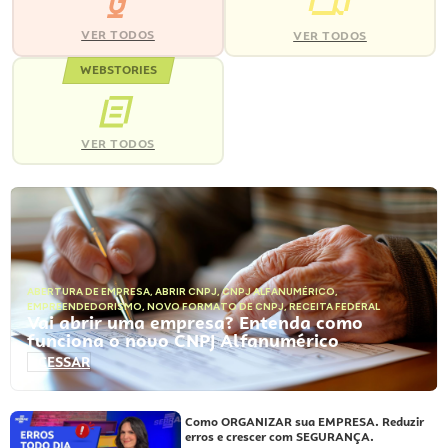
VER TODOS
VER TODOS
WEBSTORIES
VER TODOS
ABERTURA DE EMPRESA
,
ABRIR CNPJ
,
CNPJ ALFANUMÉRICO
,
EMPREENDEDORISMO
,
NOVO FORMATO DE CNPJ
,
RECEITA FEDERAL
Vai abrir uma empresa? Entenda como
funciona o novo CNPJ Alfanumérico
ACESSAR
Como ORGANIZAR sua EMPRESA. Reduzir
erros e crescer com SEGURANÇA.