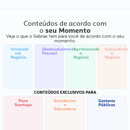
Conteúdos de acordo com
o
seu Momento
Veja o que o Sebrae tem para você de acordo com o seu
momento:
Iniciando
Desenvolvimento
Aprimorando
Expandindo
um
Pessoal
o
o
Negócio
Negócio
Negócio
CONTEÚDOS EXCLUSIVOS PARA
Para
Estudantes
Gestores
Startups
e
Públicos
Educadores