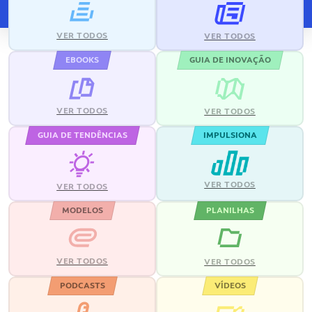
VER TODOS
VER TODOS
EBOOKS
GUIA DE INOVAÇÃO
VER TODOS
VER TODOS
GUIA DE TENDÊNCIAS
IMPULSIONA
VER TODOS
VER TODOS
MODELOS
PLANILHAS
VER TODOS
VER TODOS
PODCASTS
VÍDEOS