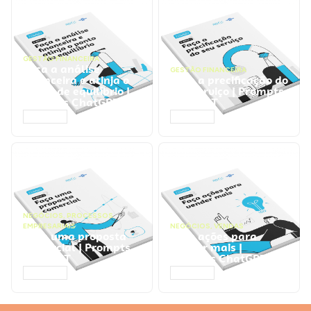
GESTÃO FINANCEIRA
Faça a análise
GESTÃO FINANCEIRA
financeira e atinja o
Faça a precificação do
ponto de equilíbrio |
seu serviço | Prompts
Prompts ChatGPT
ChatGPT
ACESSAR
ACESSAR
NEGÓCIOS
,
PROCESSOS
EMPRESARIAIS
NEGÓCIOS
,
VENDAS
Faça uma proposta
Faça ações para
comercial | Prompts
vender mais |
ChatGPT
Prompts ChatGPT
ACESSAR
ACESSAR