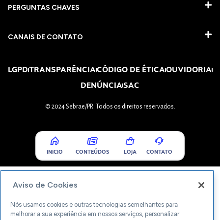
PERGUNTAS CHAVES​
CANAIS DE CONTATO
LGPD
TRANSPARÊNCIA
CÓDIGO DE ÉTICA
OUVIDORIA
DENÚNCIA
SAC
© 2024 Sebrae/PR. Todos os direitos reservados.
INICIO
CONTEÚDOS
LOJA
CONTATO
Aviso de Cookies
Nós usamos cookies e outras tecnologias semelhantes para
melhorar a sua experiência em nossos serviços, personalizar