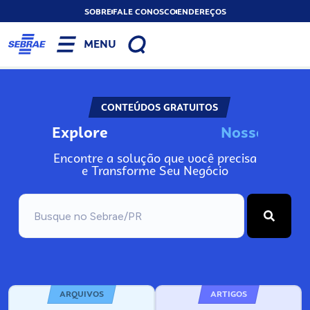
SOBRE
FALE CONOSCO
ENDEREÇOS
MENU
CONTEÚDOS GRATUITOS
Explore
N
o
s
s
o
s
A
I
n
Encontre a solução que você precisa
e Transforme Seu Negócio
ARQUIVOS
ARTIGOS