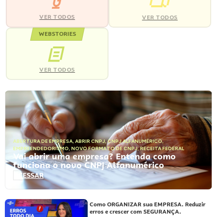
VER TODOS
VER TODOS
WEBSTORIES
VER TODOS
ABERTURA DE EMPRESA
,
ABRIR CNPJ
,
CNPJ ALFANUMÉRICO
,
EMPREENDEDORISMO
,
NOVO FORMATO DE CNPJ
,
RECEITA FEDERAL
Vai abrir uma empresa? Entenda como
funciona o novo CNPJ Alfanumérico
ACESSAR
Como ORGANIZAR sua EMPRESA. Reduzir
erros e crescer com SEGURANÇA.