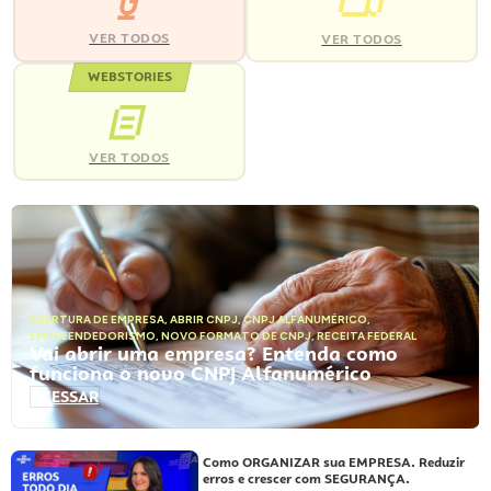
VER TODOS
VER TODOS
WEBSTORIES
VER TODOS
ABERTURA DE EMPRESA
,
ABRIR CNPJ
,
CNPJ ALFANUMÉRICO
,
EMPREENDEDORISMO
,
NOVO FORMATO DE CNPJ
,
RECEITA FEDERAL
Vai abrir uma empresa? Entenda como
funciona o novo CNPJ Alfanumérico
ACESSAR
Como ORGANIZAR sua EMPRESA. Reduzir
erros e crescer com SEGURANÇA.