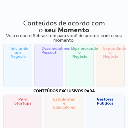
Conteúdos de acordo com
o
seu Momento
Veja o que o Sebrae tem para você de acordo com o seu
momento:
Iniciando
Desenvolvimento
Aprimorando
Expandindo
um
Pessoal
o
o
Negócio
Negócio
Negócio
CONTEÚDOS EXCLUSIVOS PARA
Para
Estudantes
Gestores
Startups
e
Públicos
Educadores