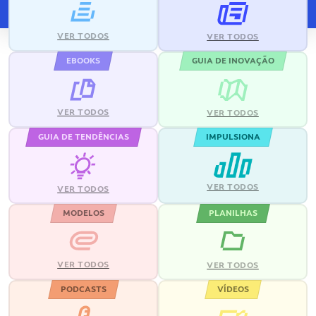
VER TODOS
VER TODOS
EBOOKS
GUIA DE INOVAÇÃO
VER TODOS
VER TODOS
GUIA DE TENDÊNCIAS
IMPULSIONA
VER TODOS
VER TODOS
MODELOS
PLANILHAS
VER TODOS
VER TODOS
PODCASTS
VÍDEOS