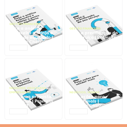
GESTÃO FINANCEIRA
Faça a análise
GESTÃO FINANCEIRA
financeira e atinja o
Faça a precificação do
ponto de equilíbrio |
seu serviço | Prompts
Prompts ChatGPT
ChatGPT
ACESSAR
ACESSAR
NEGÓCIOS
,
PROCESSOS
EMPRESARIAIS
NEGÓCIOS
,
VENDAS
Faça uma proposta
Faça ações para
comercial | Prompts
vender mais |
ChatGPT
Prompts ChatGPT
ACESSAR
ACESSAR