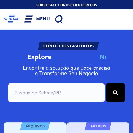
SOBRE
FALE CONOSCO
ENDEREÇOS
MENU
CONTEÚDOS GRATUITOS
Explore
N
o
s
s
o
s
P
o
Encontre a solução que você precisa
e Transforme Seu Negócio
ARQUIVOS
ARTIGOS