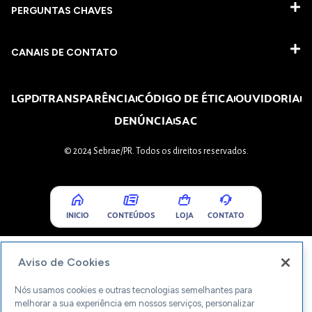
PERGUNTAS CHAVES​
CANAIS DE CONTATO
LGPD
TRANSPARÊNCIA
CÓDIGO DE ÉTICA
OUVIDORIA
DENÚNCIA
SAC
© 2024 Sebrae/PR. Todos os direitos reservados.
INICIO
CONTEÚDOS
LOJA
CONTATO
Aviso de Cookies
Nós usamos cookies e outras tecnologias semelhantes para
melhorar a sua experiência em nossos serviços, personalizar