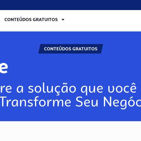
CONTEÚDOS GRATUITOS
CONTEÚDOS GRATUITOS
lore
re a solução que você 
 Transforme Seu Negóc