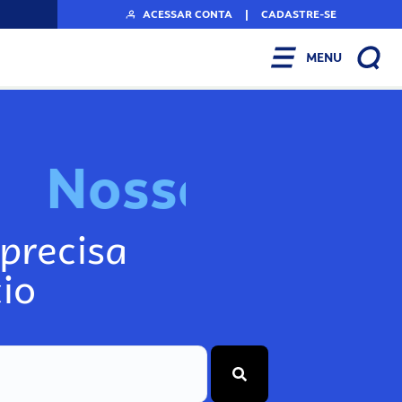
ACESSAR CONTA
|
CADASTRE-SE
MENU
N
o
s
s
o
s
A
r
precisa
io