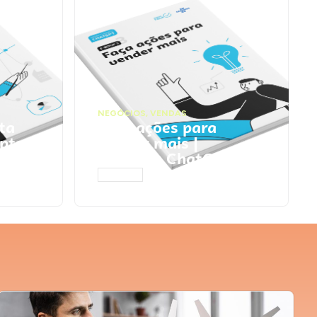
NEGÓCIOS
,
VENDAS
ta
Faça ações para
pts
vender mais |
Prompts ChatGPT
ACESSAR