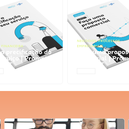
NEGÓCIOS
,
PROCESSOS
 FINANCEIRA
EMPRESARIAIS
 a precificação do
Faça uma propos
serviço | Prompts
comercial | Prom
tGPT
ChatGPT
AR
ACESSAR