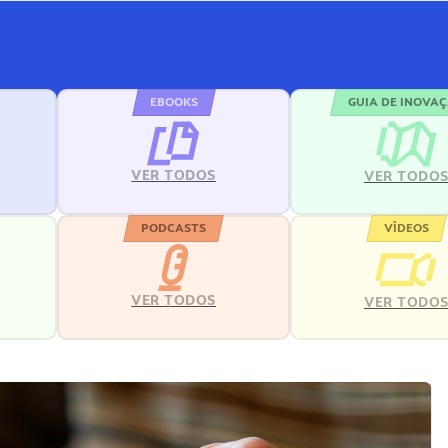
EBOOKS
GUIA DE INOVA
VER TODOS
VER TODO
PODCASTS
VÍDEOS
VER TODOS
VER TODO