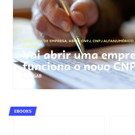
ABERTURA DE EMPRESA
,
ABRIR CNPJ
,
CNPJ ALFANUMÉRICO
FEDERAL
Vai abrir uma empr
funciona o novo CN
ACESSAR
EBOOKS