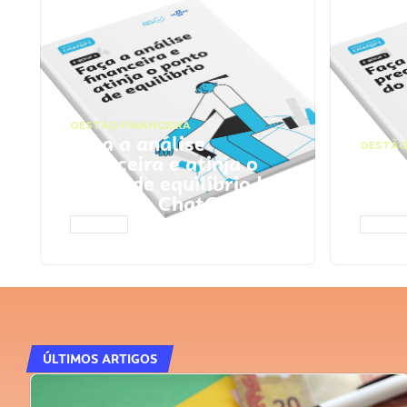
GESTÃO FINANCEIRA
Faça a análise
GESTÃO
financeira e atinja o
Faça
ponto de equilíbrio |
seu 
Prompts ChatGPT
Cha
ACESSAR
ACESS
ÚLTIMOS ARTIGOS