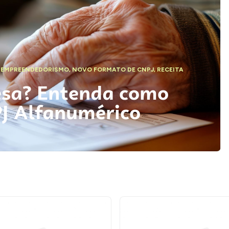
,
EMPREENDEDORISMO
,
NOVO FORMATO DE CNPJ
,
RECEITA
esa? Entenda como
PJ Alfanumérico