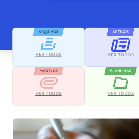
ARQUIVOS
ARTIGOS
VER TODOS
VER TODOS
MODELOS
PLANILHAS
VER TODOS
VER TODOS