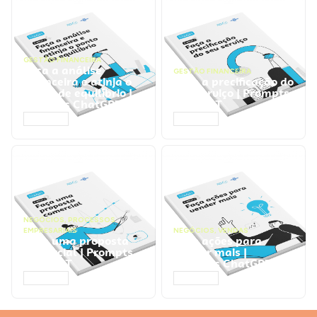
GESTÃO FINANCEIRA
Faça a análise
GESTÃO FINANCEIRA
financeira e atinja o
Faça a precificação do
ponto de equilíbrio |
seu serviço | Prompts
Prompts ChatGPT
ChatGPT
ACESSAR
ACESSAR
NEGÓCIOS
,
PROCESSOS
EMPRESARIAIS
NEGÓCIOS
,
VENDAS
Faça uma proposta
Faça ações para
comercial | Prompts
vender mais |
ChatGPT
Prompts ChatGPT
ACESSAR
ACESSAR