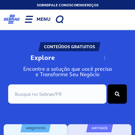
SOBRE
FALE CONOSCO
ENDEREÇOS
MENU
CONTEÚDOS GRATUITOS
Explore
N
o
s
s
o
s
A
Encontre a solução que você precisa
e Transforme Seu Negócio
ARQUIVOS
ARTIGOS