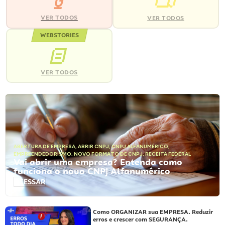
VER TODOS
VER TODOS
WEBSTORIES
VER TODOS
ABERTURA DE EMPRESA
,
ABRIR CNPJ
,
CNPJ ALFANUMÉRICO
,
EMPREENDEDORISMO
,
NOVO FORMATO DE CNPJ
,
RECEITA FEDERAL
Vai abrir uma empresa? Entenda como
funciona o novo CNPJ Alfanumérico
ACESSAR
Como ORGANIZAR sua EMPRESA. Reduzir
erros e crescer com SEGURANÇA.