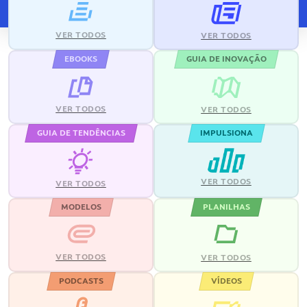
VER TODOS
VER TODOS
EBOOKS
GUIA DE INOVAÇÃO
VER TODOS
VER TODOS
GUIA DE TENDÊNCIAS
IMPULSIONA
VER TODOS
VER TODOS
MODELOS
PLANILHAS
VER TODOS
VER TODOS
PODCASTS
VÍDEOS