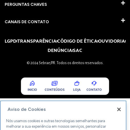
PERGUNTAS CHAVES​
CANAIS DE CONTATO
LGPD
TRANSPARÊNCIA
CÓDIGO DE ÉTICA
OUVIDORIA
DENÚNCIA
SAC
© 2024 Sebrae/PR. Todos os direitos reservados.
INICIO
CONTEÚDOS
LOJA
CONTATO
Aviso de Cookies
Nós usamos cookies e outras tecnologias semelhantes para
melhorar a sua experiência em nossos serviços, personalizar