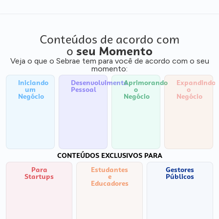
Conteúdos de acordo com
o
seu Momento
Veja o que o Sebrae tem para você de acordo com o seu
momento:
Iniciando
Desenvolvimento
Aprimorando
Expandindo
um
Pessoal
o
o
Negócio
Negócio
Negócio
CONTEÚDOS EXCLUSIVOS PARA
Para
Estudantes
Gestores
Startups
e
Públicos
Educadores