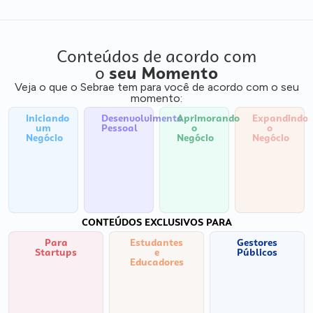
Conteúdos de acordo com
o
seu Momento
Veja o que o Sebrae tem para você de acordo com o seu
momento:
Iniciando
Desenvolvimento
Aprimorando
Expandindo
um
Pessoal
o
o
Negócio
Negócio
Negócio
CONTEÚDOS EXCLUSIVOS PARA
Para
Estudantes
Gestores
Startups
e
Públicos
Educadores