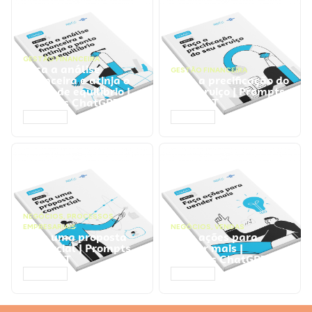
GESTÃO FINANCEIRA
Faça a análise
GESTÃO FINANCEIRA
financeira e atinja o
Faça a precificação do
ponto de equilíbrio |
seu serviço | Prompts
Prompts ChatGPT
ChatGPT
ACESSAR
ACESSAR
NEGÓCIOS
,
PROCESSOS
EMPRESARIAIS
NEGÓCIOS
,
VENDAS
Faça uma proposta
Faça ações para
comercial | Prompts
vender mais |
ChatGPT
Prompts ChatGPT
ACESSAR
ACESSAR