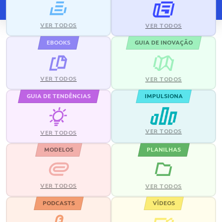
VER TODOS
VER TODOS
EBOOKS
GUIA DE INOVAÇÃO
VER TODOS
VER TODOS
GUIA DE TENDÊNCIAS
IMPULSIONA
VER TODOS
VER TODOS
MODELOS
PLANILHAS
VER TODOS
VER TODOS
PODCASTS
VÍDEOS