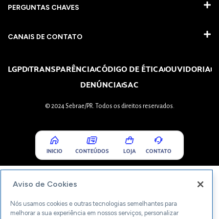
PERGUNTAS CHAVES​
CANAIS DE CONTATO
LGPD
TRANSPARÊNCIA
CÓDIGO DE ÉTICA
OUVIDORIA
DENÚNCIA
SAC
© 2024 Sebrae/PR. Todos os direitos reservados.
INICIO
CONTEÚDOS
LOJA
CONTATO
Aviso de Cookies
Nós usamos cookies e outras tecnologias semelhantes para
melhorar a sua experiência em nossos serviços, personalizar