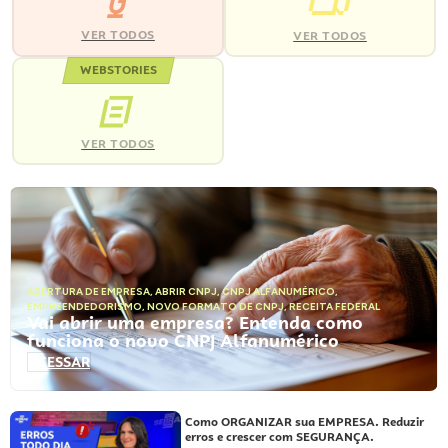
VER TODOS
VER TODOS
WEBSTORIES
VER TODOS
ABERTURA DE EMPRESA
,
ABRIR CNPJ
,
CNPJ ALFANUMÉRICO
,
EMPREENDEDORISMO
,
NOVO FORMATO DE CNPJ
,
RECEITA FEDERAL
Vai abrir uma empresa? Entenda como
funciona o novo CNPJ Alfanumérico
ACESSAR
Como ORGANIZAR sua EMPRESA. Reduzir
erros e crescer com SEGURANÇA.