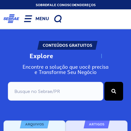
SOBRE
FALE CONOSCO
ENDEREÇOS
MENU
CONTEÚDOS GRATUITOS
Explore
N
o
s
s
o
s
A
Encontre a solução que você precisa
e Transforme Seu Negócio
ARQUIVOS
ARTIGOS