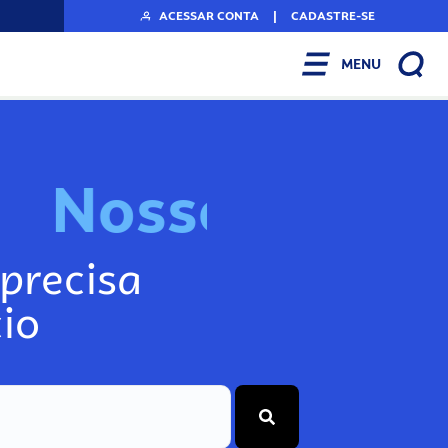
ACESSAR CONTA
|
CADASTRE-SE
MENU
N
o
s
s
o
s
I
n
f
o
g
precisa
io