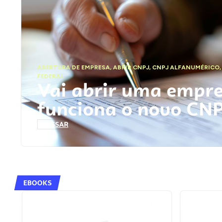
ABERTURA DE EMPRESA
,
ABRIR CNPJ
,
CNPJ ALFANUMÉRICO
FEDERAL
Vai abrir uma empr
funciona o novo CN
ACESSAR
EBOOKS