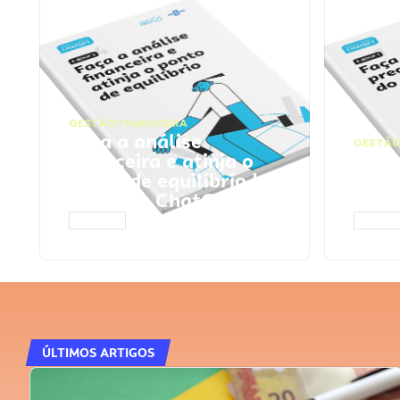
GESTÃO FINANCEIRA
Faça a análise
GESTÃO
financeira e atinja o
Faça
ponto de equilíbrio |
seu 
Prompts ChatGPT
Cha
ACESSAR
ACESS
ÚLTIMOS ARTIGOS