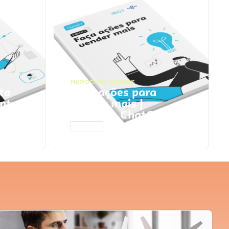
NEGÓCIOS
,
VENDAS
ta
Faça ações para
pts
vender mais |
Prompts ChatGPT
ACESSAR