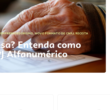
,
EMPREENDEDORISMO
,
NOVO FORMATO DE CNPJ
,
RECEITA
esa? Entenda como
PJ Alfanumérico