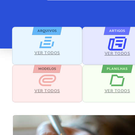
ARQUIVOS
ARTIGOS
VER TODOS
VER TODOS
MODELOS
PLANILHAS
VER TODOS
VER TODOS