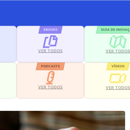
EBOOKS
GUIA DE INOVA
VER TODOS
VER TODO
PODCASTS
VÍDEOS
VER TODOS
VER TODO