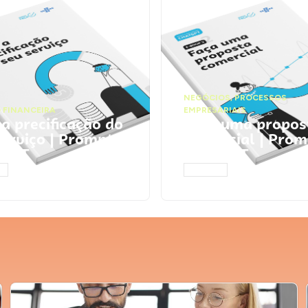
NEGÓCIOS
,
PROCESSOS
 FINANCEIRA
EMPRESARIAIS
 a precificação do
Faça uma propos
serviço | Prompts
comercial | Prom
tGPT
ChatGPT
AR
ACESSAR