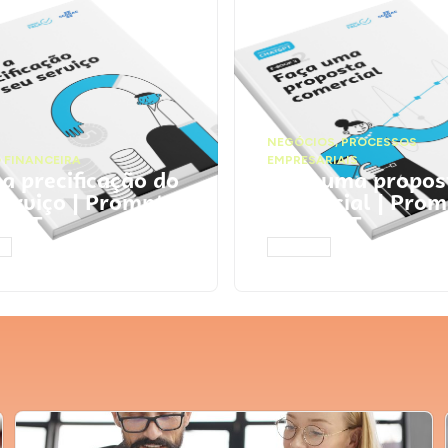
NEGÓCIOS
,
PROCESSOS
 FINANCEIRA
EMPRESARIAIS
 a precificação do
Faça uma propos
serviço | Prompts
comercial | Prom
tGPT
ChatGPT
AR
ACESSAR