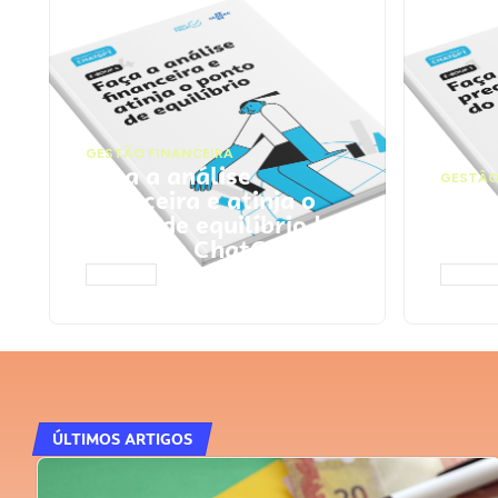
GESTÃO FINANCEIRA
Faça a análise
GESTÃO
financeira e atinja o
Faça
ponto de equilíbrio |
seu 
Prompts ChatGPT
Cha
ACESSAR
ACESS
ÚLTIMOS ARTIGOS