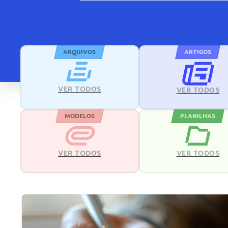
ARQUIVOS
ARTIGOS
VER TODOS
VER TODOS
MODELOS
PLANILHAS
VER TODOS
VER TODOS