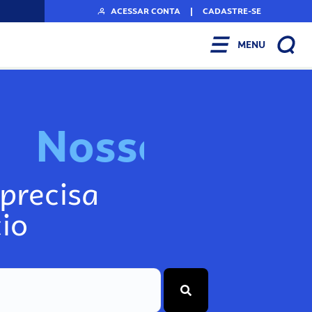
ACESSAR CONTA
|
CADASTRE-SE
MENU
N
o
s
s
o
s
I
n
f
o
precisa
io