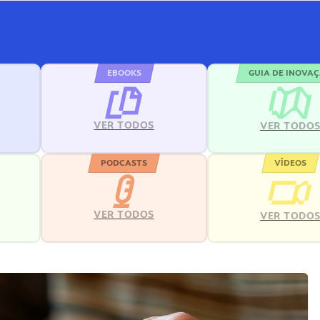
EBOOKS
GUIA DE INOVA
VER TODOS
VER TODO
PODCASTS
VÍDEOS
VER TODOS
VER TODO