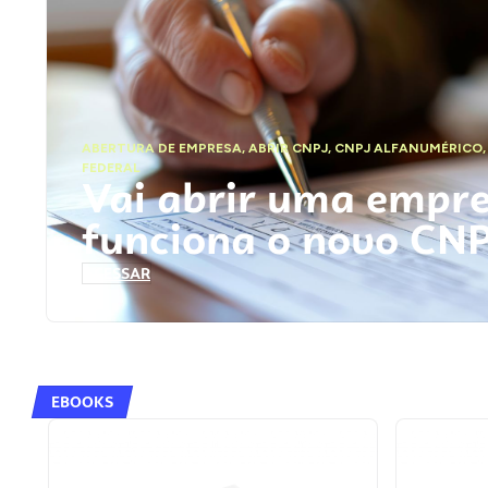
ABERTURA DE EMPRESA
,
ABRIR CNPJ
,
CNPJ ALFANUMÉRICO
FEDERAL
Vai abrir uma empr
funciona o novo CN
ACESSAR
EBOOKS