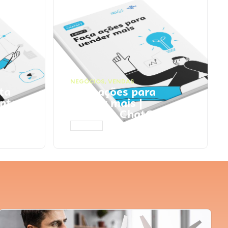
NEGÓCIOS
,
VENDAS
ta
Faça ações para
pts
vender mais |
Prompts ChatGPT
ACESSAR