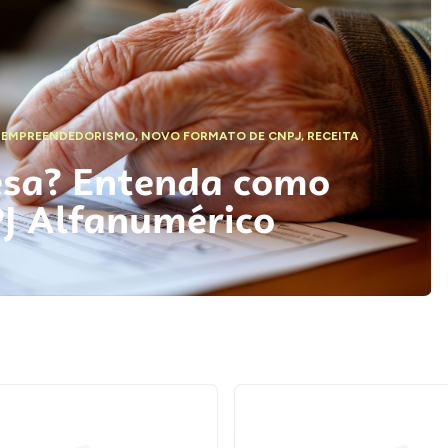
,
EMPREENDEDORISMO
,
NOVO FORMATO DE CNPJ
,
RECEITA
esa? Entenda como
PJ Alfanumérico