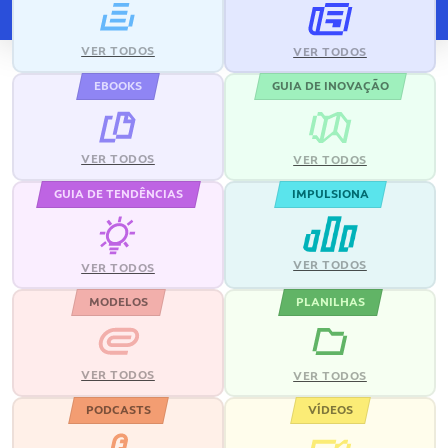
VER TODOS
VER TODOS
EBOOKS
GUIA DE INOVAÇÃO
VER TODOS
VER TODOS
GUIA DE TENDÊNCIAS
IMPULSIONA
VER TODOS
VER TODOS
MODELOS
PLANILHAS
VER TODOS
VER TODOS
PODCASTS
VÍDEOS