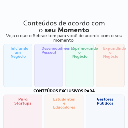
Conteúdos de acordo com
o
seu Momento
Veja o que o Sebrae tem para você de acordo com o seu
momento:
Iniciando
Desenvolvimento
Aprimorando
Expandindo
um
Pessoal
o
o
Negócio
Negócio
Negócio
CONTEÚDOS EXCLUSIVOS PARA
Para
Estudantes
Gestores
Startups
e
Públicos
Educadores