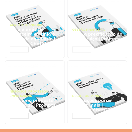
GESTÃO FINANCEIRA
Faça a análise
GESTÃO FINANCEIRA
financeira e atinja o
Faça a precificação do
ponto de equilíbrio |
seu serviço | Prompts
Prompts ChatGPT
ChatGPT
ACESSAR
ACESSAR
NEGÓCIOS
,
PROCESSOS
EMPRESARIAIS
NEGÓCIOS
,
VENDAS
Faça uma proposta
Faça ações para
comercial | Prompts
vender mais |
ChatGPT
Prompts ChatGPT
ACESSAR
ACESSAR