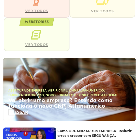
VER TODOS
VER TODOS
WEBSTORIES
VER TODOS
ABERTURA DE EMPRESA
,
ABRIR CNPJ
,
CNPJ ALFANUMÉRICO
,
EMPREENDEDORISMO
,
NOVO FORMATO DE CNPJ
,
RECEITA FEDERAL
Vai abrir uma empresa? Entenda como
funciona o novo CNPJ Alfanumérico
ACESSAR
Como ORGANIZAR sua EMPRESA. Reduzir
erros e crescer com SEGURANÇA.