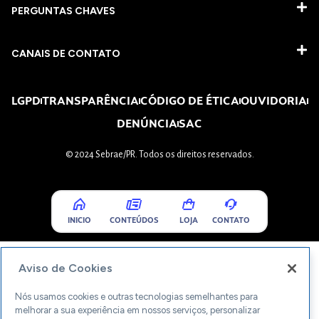
PERGUNTAS CHAVES​
CANAIS DE CONTATO
LGPD
TRANSPARÊNCIA
CÓDIGO DE ÉTICA
OUVIDORIA
DENÚNCIA
SAC
© 2024 Sebrae/PR. Todos os direitos reservados.
INICIO
CONTEÚDOS
LOJA
CONTATO
Aviso de Cookies
Nós usamos cookies e outras tecnologias semelhantes para
melhorar a sua experiência em nossos serviços, personalizar