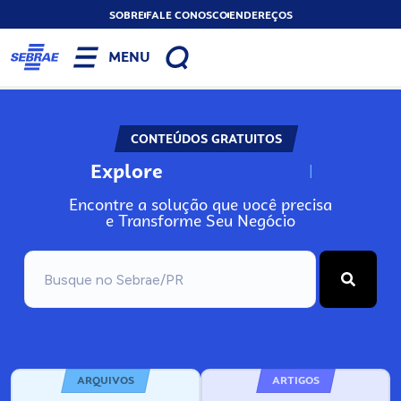
SOBRE
FALE CONOSCO
ENDEREÇOS
MENU
CONTEÚDOS GRATUITOS
Explore
N
o
s
s
o
s
A
Encontre a solução que você precisa
e Transforme Seu Negócio
ARQUIVOS
ARTIGOS