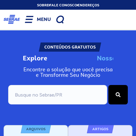
SOBRE
FALE CONOSCO
ENDEREÇOS
MENU
CONTEÚDOS GRATUITOS
Explore
N
o
s
s
o
s
I
n
f
o
Encontre a solução que você precisa
e Transforme Seu Negócio
ARQUIVOS
ARTIGOS