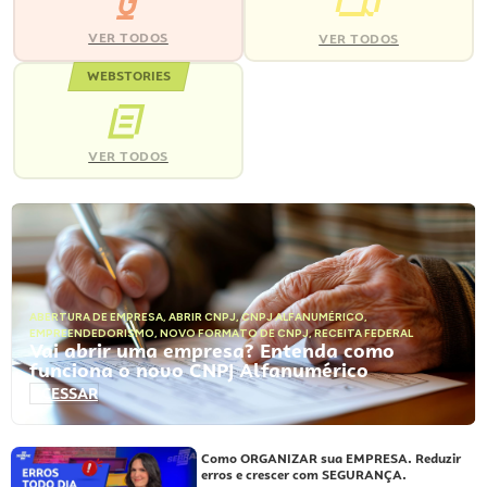
VER TODOS
VER TODOS
WEBSTORIES
VER TODOS
ABERTURA DE EMPRESA
,
ABRIR CNPJ
,
CNPJ ALFANUMÉRICO
,
EMPREENDEDORISMO
,
NOVO FORMATO DE CNPJ
,
RECEITA FEDERAL
Vai abrir uma empresa? Entenda como
funciona o novo CNPJ Alfanumérico
ACESSAR
Como ORGANIZAR sua EMPRESA. Reduzir
erros e crescer com SEGURANÇA.