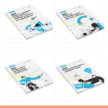
GESTÃO FINANCEIRA
Faça a análise
GESTÃO FINANCEIRA
financeira e atinja o
Faça a precificação do
ponto de equilíbrio |
seu serviço | Prompts
Prompts ChatGPT
ChatGPT
ACESSAR
ACESSAR
NEGÓCIOS
,
PROCESSOS
EMPRESARIAIS
NEGÓCIOS
,
VENDAS
Faça uma proposta
Faça ações para
comercial | Prompts
vender mais |
ChatGPT
Prompts ChatGPT
ACESSAR
ACESSAR