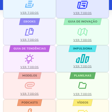
VER TODOS
VER TODOS
EBOOKS
GUIA DE INOVAÇÃO
VER TODOS
VER TODOS
GUIA DE TENDÊNCIAS
IMPULSIONA
VER TODOS
VER TODOS
MODELOS
PLANILHAS
VER TODOS
VER TODOS
PODCASTS
VÍDEOS