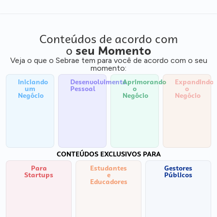
Conteúdos de acordo com
o
seu Momento
Veja o que o Sebrae tem para você de acordo com o seu
momento:
Iniciando
Desenvolvimento
Aprimorando
Expandindo
um
Pessoal
o
o
Negócio
Negócio
Negócio
CONTEÚDOS EXCLUSIVOS PARA
Para
Estudantes
Gestores
Startups
e
Públicos
Educadores