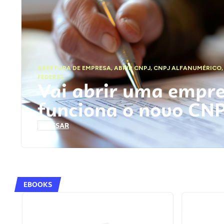
ABERTURA DE EMPRESA
,
ABRIR CNPJ
,
CNPJ ALFANUMÉRICO
FEDERAL
Vai abrir uma empr
funciona o novo CN
ACESSAR
EBOOKS