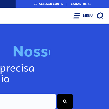
ACESSAR CONTA
|
CADASTRE-SE
MENU
N
o
s
s
o
s
I
n
f
o
g
precisa
io