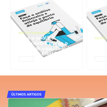
GESTÃO FINANCEIRA
Faça a análise
GESTÃO
financeira e atinja o
Faça
ponto de equilíbrio |
seu 
Prompts ChatGPT
Cha
ACESSAR
ACESS
ÚLTIMOS ARTIGOS