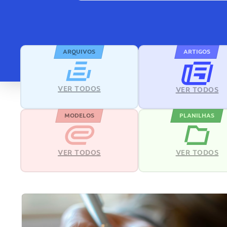
ARQUIVOS
ARTIGOS
VER TODOS
VER TODOS
MODELOS
PLANILHAS
VER TODOS
VER TODOS