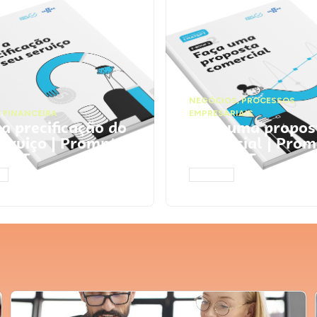
NEGÓCIOS
,
PROCESSOS
 FINANCEIRA
EMPRESARIAIS
 a precificação do
Faça uma propos
serviço | Prompts
comercial | Prom
tGPT
ChatGPT
AR
ACESSAR