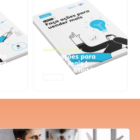
NEGÓCIOS
,
VENDAS
ta
Faça ações para
pts
vender mais |
Prompts ChatGPT
ACESSAR