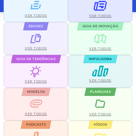
VER TODOS
VER TODOS
EBOOKS
GUIA DE INOVAÇÃO
VER TODOS
VER TODOS
GUIA DE TENDÊNCIAS
IMPULSIONA
VER TODOS
VER TODOS
MODELOS
PLANILHAS
VER TODOS
VER TODOS
PODCASTS
VÍDEOS