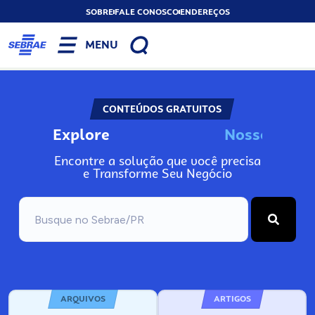
SOBRE
FALE CONOSCO
ENDEREÇOS
MENU
CONTEÚDOS GRATUITOS
Explore
N
o
s
s
o
s
I
n
f
o
Encontre a solução que você precisa
e Transforme Seu Negócio
ARQUIVOS
ARTIGOS