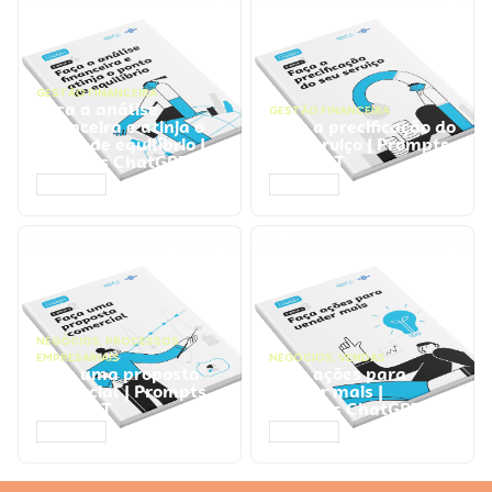
GESTÃO FINANCEIRA
Faça a análise
GESTÃO FINANCEIRA
financeira e atinja o
Faça a precificação do
ponto de equilíbrio |
seu serviço | Prompts
Prompts ChatGPT
ChatGPT
ACESSAR
ACESSAR
NEGÓCIOS
,
PROCESSOS
EMPRESARIAIS
NEGÓCIOS
,
VENDAS
Faça uma proposta
Faça ações para
comercial | Prompts
vender mais |
ChatGPT
Prompts ChatGPT
ACESSAR
ACESSAR