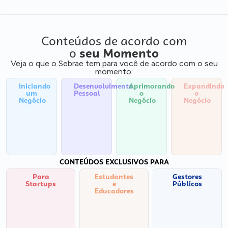
Conteúdos de acordo com
o
seu Momento
Veja o que o Sebrae tem para você de acordo com o seu
momento:
Iniciando
Desenvolvimento
Aprimorando
Expandindo
um
Pessoal
o
o
Negócio
Negócio
Negócio
CONTEÚDOS EXCLUSIVOS PARA
Para
Estudantes
Gestores
Startups
e
Públicos
Educadores