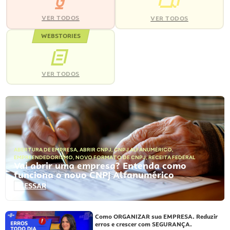
VER TODOS
VER TODOS
WEBSTORIES
VER TODOS
ABERTURA DE EMPRESA
,
ABRIR CNPJ
,
CNPJ ALFANUMÉRICO
,
EMPREENDEDORISMO
,
NOVO FORMATO DE CNPJ
,
RECEITA FEDERAL
Vai abrir uma empresa? Entenda como
funciona o novo CNPJ Alfanumérico
ACESSAR
Como ORGANIZAR sua EMPRESA. Reduzir
erros e crescer com SEGURANÇA.