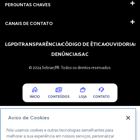
PERGUNTAS CHAVES​
CANAIS DE CONTATO
LGPD
TRANSPARÊNCIA
CÓDIGO DE ÉTICA
OUVIDORIA
DENÚNCIA
SAC
© 2024 Sebrae/PR. Todos os direitos reservados.
INICIO
CONTEÚDOS
LOJA
CONTATO
Aviso de Cookies
Nós usamos cookies e outras tecnologias semelhantes para
melhorar a sua experiência em nossos serviços, personalizar