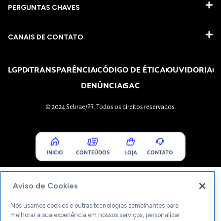
PERGUNTAS CHAVES​
CANAIS DE CONTATO
LGPD
TRANSPARÊNCIA
CÓDIGO DE ÉTICA
OUVIDORIA
DENÚNCIA
SAC
© 2024 Sebrae/PR. Todos os direitos reservados.
INICIO
CONTEÚDOS
LOJA
CONTATO
Aviso de Cookies
Nós usamos cookies e outras tecnologias semelhantes para
melhorar a sua experiência em nossos serviços, personalizar