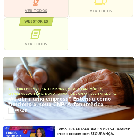
VER TODOS
VER TODOS
WEBSTORIES
VER TODOS
ABERTURA DE EMPRESA
,
ABRIR CNPJ
,
CNPJ ALFANUMÉRICO
,
EMPREENDEDORISMO
,
NOVO FORMATO DE CNPJ
,
RECEITA FEDERAL
Vai abrir uma empresa? Entenda como
funciona o novo CNPJ Alfanumérico
ACESSAR
Como ORGANIZAR sua EMPRESA. Reduzir
erros e crescer com SEGURANÇA.