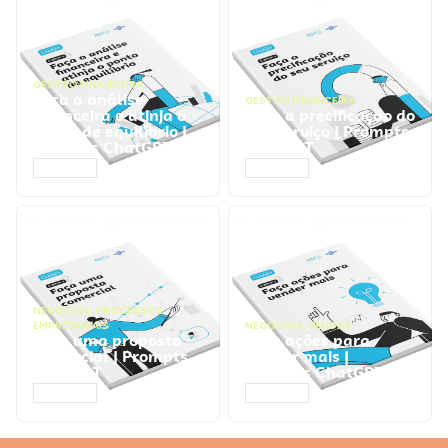
GESTÃO FINANCEIRA
Faça a análise
GESTÃO FINANCEIRA
financeira e atinja o
Faça a precificação do
ponto de equilíbrio |
seu serviço | Prompts
Prompts ChatGPT
ChatGPT
ACESSAR
ACESSAR
NEGÓCIOS
,
PROCESSOS
EMPRESARIAIS
NEGÓCIOS
,
VENDAS
Faça uma proposta
Faça ações para
comercial | Prompts
vender mais |
ChatGPT
Prompts ChatGPT
ACESSAR
ACESSAR