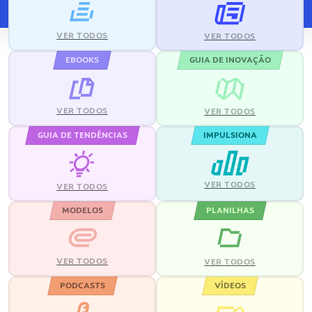
VER TODOS
VER TODOS
EBOOKS
GUIA DE INOVAÇÃO
VER TODOS
VER TODOS
GUIA DE TENDÊNCIAS
IMPULSIONA
VER TODOS
VER TODOS
MODELOS
PLANILHAS
VER TODOS
VER TODOS
PODCASTS
VÍDEOS