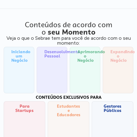
Conteúdos de acordo com
o
seu Momento
Veja o que o Sebrae tem para você de acordo com o seu
momento:
Iniciando
Desenvolvimento
Aprimorando
Expandindo
um
Pessoal
o
o
Negócio
Negócio
Negócio
CONTEÚDOS EXCLUSIVOS PARA
Para
Estudantes
Gestores
Startups
e
Públicos
Educadores