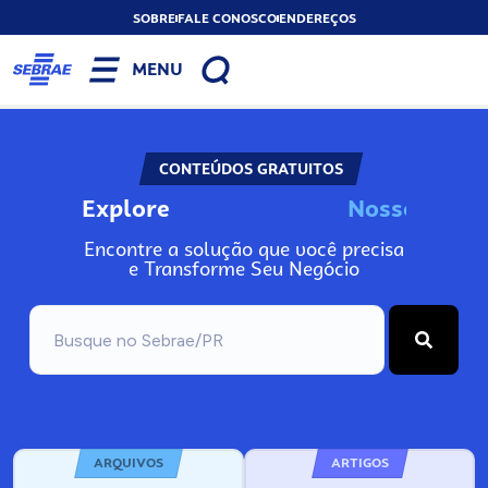
SOBRE
FALE CONOSCO
ENDEREÇOS
MENU
CONTEÚDOS GRATUITOS
Explore
N
o
s
s
o
s
A
I
n
Encontre a solução que você precisa
e Transforme Seu Negócio
ARQUIVOS
ARTIGOS