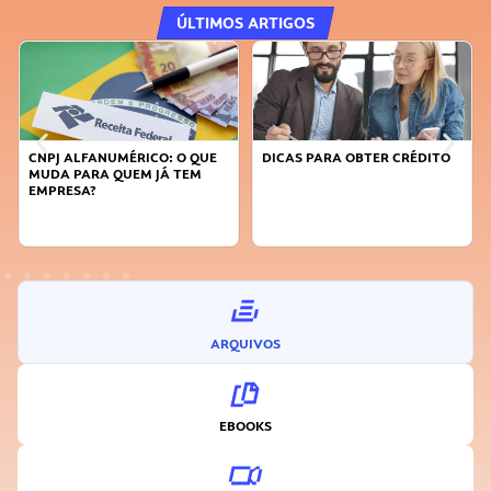
ÚLTIMOS ARTIGOS
ALFANUMÉRICO: O QUE
DICAS PARA OBTER CRÉDITO
FAÇA A D
 PARA QUEM JÁ TEM
SUSTENTÁ
ESA?
INOVADO
ARQUIVOS
EBOOKS