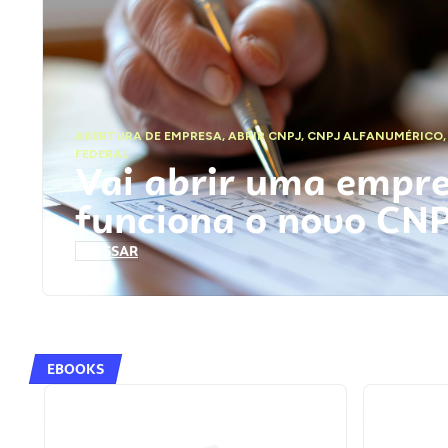
ABERTURA DE EMPRESA
,
ABRIR CNPJ
,
CNPJ ALFANUMÉRICO
FEDERAL
Vai abrir uma empr
funciona o novo CN
ACESSAR
EBOOKS