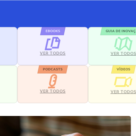
EBOOKS
GUIA DE INOVA
VER TODOS
VER TODO
PODCASTS
VÍDEOS
VER TODOS
VER TODO