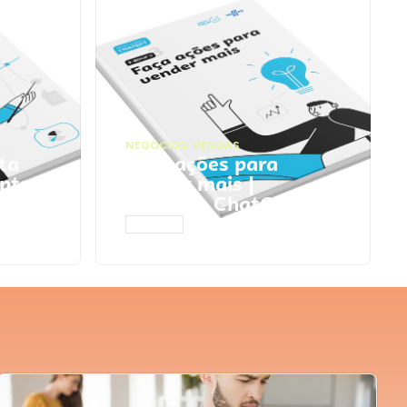
NEGÓCIOS
,
VENDAS
ta
Faça ações para
pts
vender mais |
Prompts ChatGPT
ACESSAR