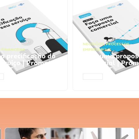
NEGÓCIOS
,
PROCESSOS
 FINANCEIRA
EMPRESARIAIS
 a precificação do
Faça uma propos
serviço | Prompts
comercial | Prom
tGPT
ChatGPT
AR
ACESSAR