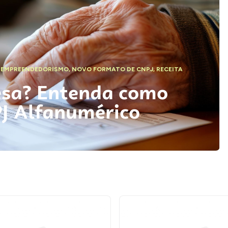
,
EMPREENDEDORISMO
,
NOVO FORMATO DE CNPJ
,
RECEITA
esa? Entenda como
PJ Alfanumérico