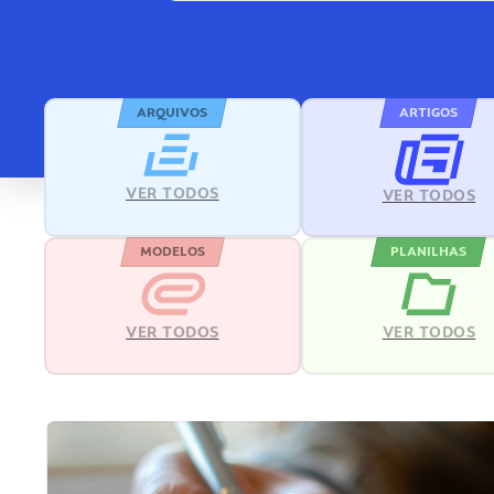
ARQUIVOS
ARTIGOS
VER TODOS
VER TODOS
MODELOS
PLANILHAS
VER TODOS
VER TODOS