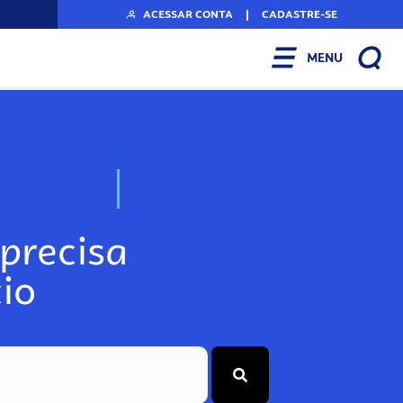
ACESSAR CONTA
|
CADASTRE-SE
MENU
N
o
s
s
o
s
A
r
precisa
io