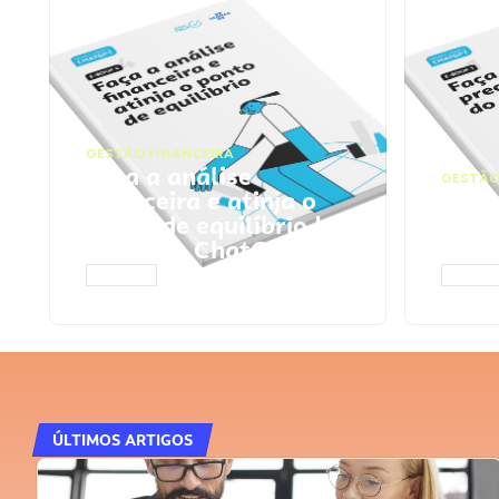
GESTÃO FINANCEIRA
Faça a análise
GESTÃO
financeira e atinja o
Faça
ponto de equilíbrio |
seu 
Prompts ChatGPT
Cha
ACESSAR
ACESS
ÚLTIMOS ARTIGOS