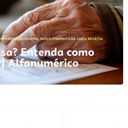
,
EMPREENDEDORISMO
,
NOVO FORMATO DE CNPJ
,
RECEITA
esa? Entenda como
PJ Alfanumérico