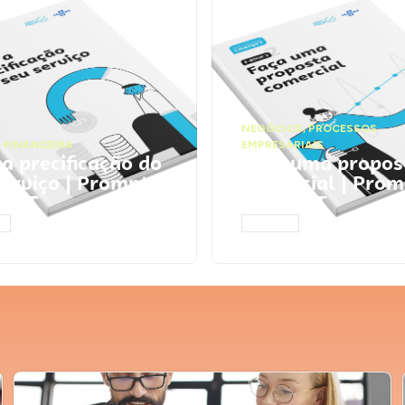
NEGÓCIOS
,
PROCESSOS
 FINANCEIRA
EMPRESARIAIS
 a precificação do
Faça uma propos
serviço | Prompts
comercial | Prom
tGPT
ChatGPT
AR
ACESSAR