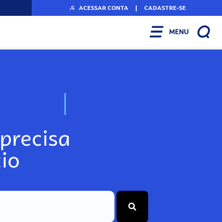
ACESSAR CONTA
|
CADASTRE-SE
MENU
N
o
s
s
o
s
A
r
precisa
io