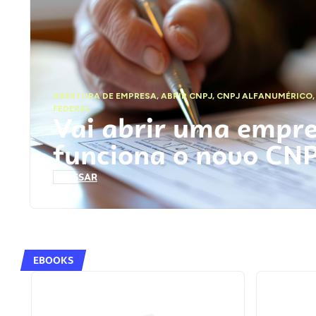
ABERTURA DE EMPRESA
,
ABRIR CNPJ
,
CNPJ ALFANUMÉRICO
FEDERAL
Vai abrir uma empr
funciona o novo CN
ACESSAR
EBOOKS