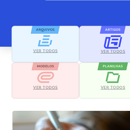
ARQUIVOS
ARTIGOS
VER TODOS
VER TODOS
MODELOS
PLANILHAS
VER TODOS
VER TODOS