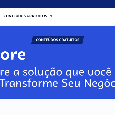
CONTEÚDOS GRATUITOS
CONTEÚDOS GRATUITOS
lore
re a solução que você 
 Transforme Seu Negóc