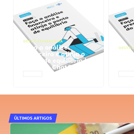
GESTÃO FINANCEIRA
Faça a análise
GESTÃO
financeira e atinja o
Faça
ponto de equilíbrio |
seu 
Prompts ChatGPT
Cha
ACESSAR
ACESS
ÚLTIMOS ARTIGOS