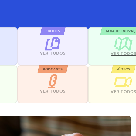
EBOOKS
GUIA DE INOVA
VER TODOS
VER TODO
PODCASTS
VÍDEOS
VER TODOS
VER TODO