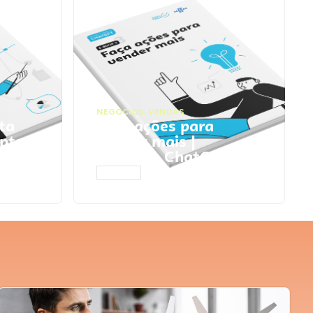
NEGÓCIOS
,
VENDAS
ta
Faça ações para
pts
vender mais |
Prompts ChatGPT
ACESSAR