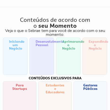
Conteúdos de acordo com
o
seu Momento
Veja o que o Sebrae tem para você de acordo com o seu
momento:
Iniciando
Desenvolvimento
Aprimorando
Expandindo
um
Pessoal
o
o
Negócio
Negócio
Negócio
CONTEÚDOS EXCLUSIVOS PARA
Para
Estudantes
Gestores
Startups
e
Públicos
Educadores