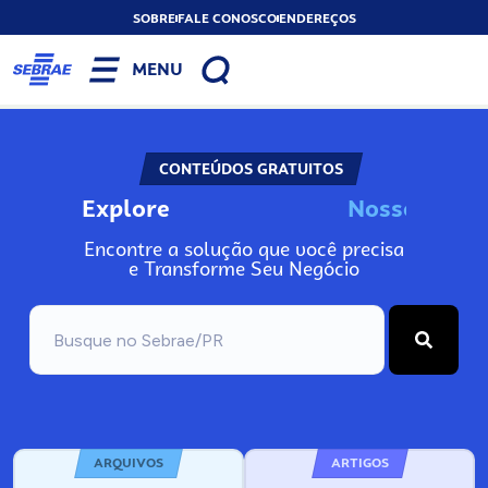
SOBRE
FALE CONOSCO
ENDEREÇOS
MENU
CONTEÚDOS GRATUITOS
Explore
N
o
s
s
o
s
I
n
f
Encontre a solução que você precisa
e Transforme Seu Negócio
ARQUIVOS
ARTIGOS