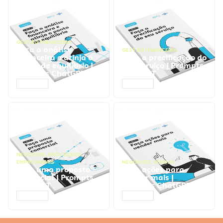
GESTÃO FINANCEIRA
Faça a análise
GESTÃO FINANCEIRA
financeira e atinja o
Faça a precificação do
ponto de equilíbrio |
seu serviço | Prompts
Prompts ChatGPT
ChatGPT
ACESSAR
ACESSAR
NEGÓCIOS
,
PROCESSOS
EMPRESARIAIS
NEGÓCIOS
,
VENDAS
Faça uma proposta
Faça ações para
comercial | Prompts
vender mais |
ChatGPT
Prompts ChatGPT
ACESSAR
ACESSAR