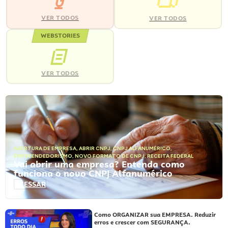
VER TODOS
VER TODOS
WEBSTORIES
VER TODOS
ABERTURA DE EMPRESA
,
ABRIR CNPJ
,
CNPJ ALFANUMÉRICO
,
EMPREENDEDORISMO
,
NOVO FORMATO DE CNPJ
,
RECEITA FEDERAL
Vai abrir uma empresa? Entenda como
funciona o novo CNPJ Alfanumérico
ACESSAR
Como ORGANIZAR sua EMPRESA. Reduzir
erros e crescer com SEGURANÇA.