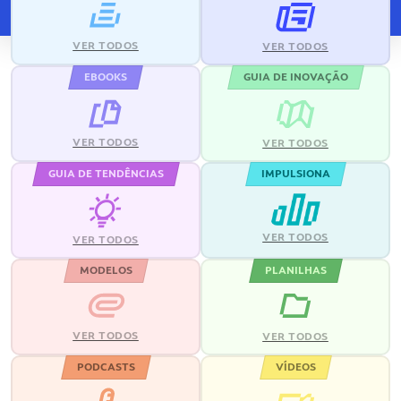
VER TODOS
VER TODOS
EBOOKS
GUIA DE INOVAÇÃO
VER TODOS
VER TODOS
GUIA DE TENDÊNCIAS
IMPULSIONA
VER TODOS
VER TODOS
MODELOS
PLANILHAS
VER TODOS
VER TODOS
PODCASTS
VÍDEOS