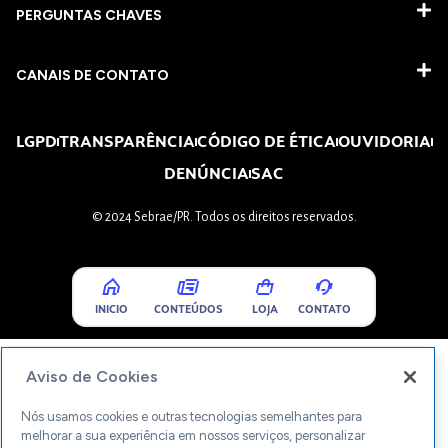
PERGUNTAS CHAVES​
CANAIS DE CONTATO
LGPD
TRANSPARÊNCIA
CÓDIGO DE ÉTICA
OUVIDORIA
DENÚNCIA
SAC
© 2024 Sebrae/PR. Todos os direitos reservados.
INICIO
CONTEÚDOS
LOJA
CONTATO
Aviso de Cookies
Nós usamos cookies e outras tecnologias semelhantes para
melhorar a sua experiência em nossos serviços, personalizar