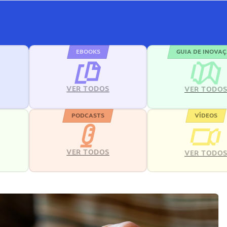
EBOOKS
GUIA DE INOVA
VER TODOS
VER TODO
PODCASTS
VÍDEOS
VER TODOS
VER TODO