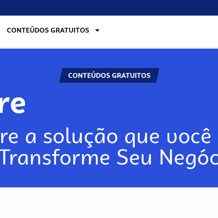
CONTEÚDOS GRATUITOS
CONTEÚDOS GRATUITOS
lore
re a solução que você 
 Transforme Seu Negóc