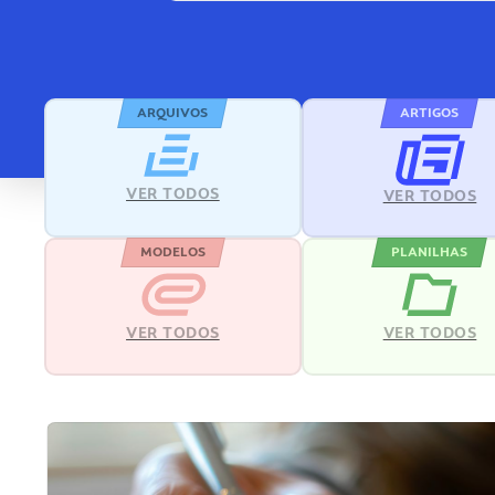
ARQUIVOS
ARTIGOS
VER TODOS
VER TODOS
MODELOS
PLANILHAS
VER TODOS
VER TODOS