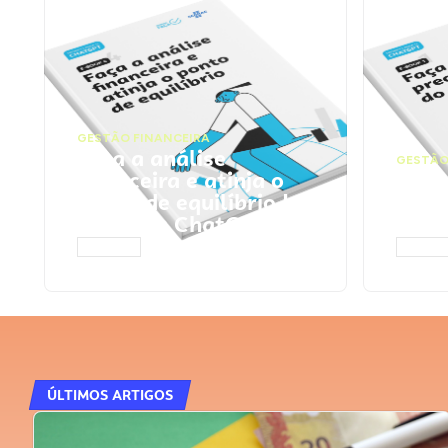
GESTÃO FINANCEIRA
Faça a análise
GESTÃO
financeira e atinja o
Faça
ponto de equilíbrio |
seu 
Prompts ChatGPT
Cha
ACESSAR
ACESS
ÚLTIMOS ARTIGOS