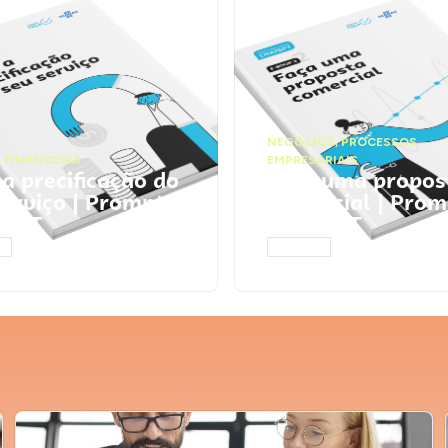
NEGÓCIOS
,
PROCESSOS
 FINANCEIRA
EMPRESARIAIS
 a precificação do
Faça uma propos
serviço | Prompts
comercial | Prom
tGPT
ChatGPT
AR
ACESSAR