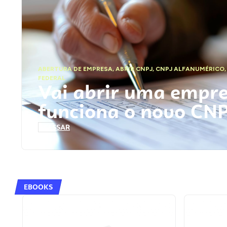
ABERTURA DE EMPRESA
,
ABRIR CNPJ
,
CNPJ ALFANUMÉRICO
FEDERAL
Vai abrir uma empr
funciona o novo CN
ACESSAR
EBOOKS