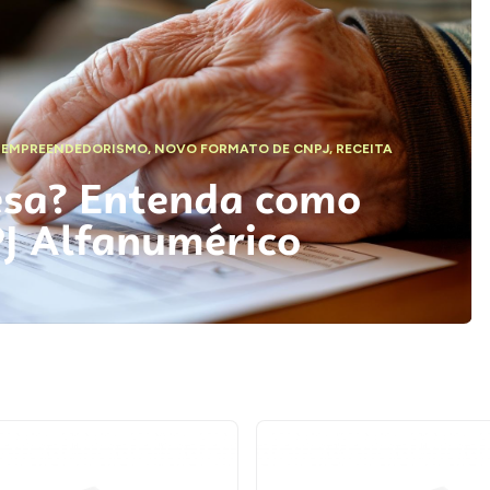
,
EMPREENDEDORISMO
,
NOVO FORMATO DE CNPJ
,
RECEITA
esa? Entenda como
PJ Alfanumérico