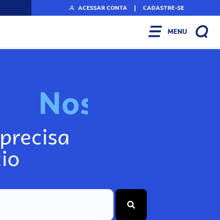
ACESSAR CONTA
|
CADASTRE-SE
MENU
N
o
s
s
o
s
A
r
precisa
io