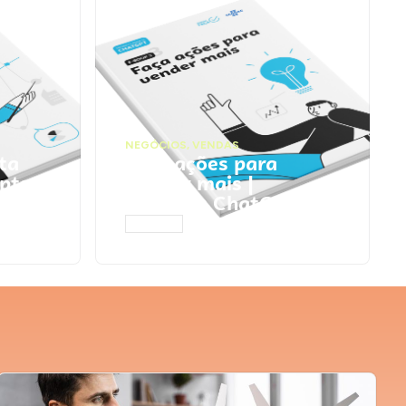
NEGÓCIOS
,
VENDAS
ta
Faça ações para
pts
vender mais |
Prompts ChatGPT
ACESSAR