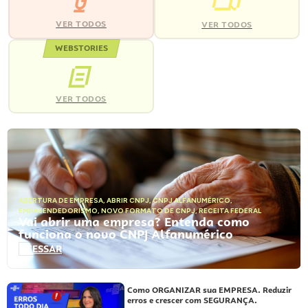
VER TODOS
VER TODOS
WEBSTORIES
VER TODOS
ABERTURA DE EMPRESA
,
ABRIR CNPJ
,
CNPJ ALFANUMÉRICO
,
EMPREENDEDORISMO
,
NOVO FORMATO DE CNPJ
,
RECEITA FEDERAL
Vai abrir uma empresa? Entenda como
funciona o novo CNPJ Alfanumérico
ACESSAR
Como ORGANIZAR sua EMPRESA. Reduzir
erros e crescer com SEGURANÇA.