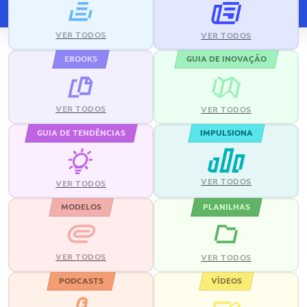
VER TODOS
VER TODOS
EBOOKS
GUIA DE INOVAÇÃO
VER TODOS
VER TODOS
GUIA DE TENDÊNCIAS
IMPULSIONA
VER TODOS
VER TODOS
MODELOS
PLANILHAS
VER TODOS
VER TODOS
PODCASTS
VÍDEOS