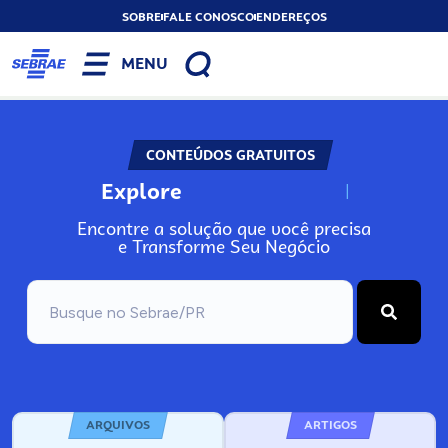
SOBRE
FALE CONOSCO
ENDEREÇOS
MENU
CONTEÚDOS GRATUITOS
Explore
N
o
s
s
o
s
A
Encontre a solução que você precisa
e Transforme Seu Negócio
ARQUIVOS
ARTIGOS