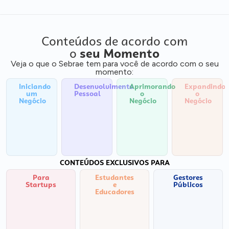
Conteúdos de acordo com
o
seu Momento
Veja o que o Sebrae tem para você de acordo com o seu
momento:
Iniciando
Desenvolvimento
Aprimorando
Expandindo
um
Pessoal
o
o
Negócio
Negócio
Negócio
CONTEÚDOS EXCLUSIVOS PARA
Para
Estudantes
Gestores
Startups
e
Públicos
Educadores