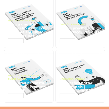
GESTÃO FINANCEIRA
Faça a análise
GESTÃO FINANCEIRA
financeira e atinja o
Faça a precificação do
ponto de equilíbrio |
seu serviço | Prompts
Prompts ChatGPT
ChatGPT
ACESSAR
ACESSAR
NEGÓCIOS
,
PROCESSOS
EMPRESARIAIS
NEGÓCIOS
,
VENDAS
Faça uma proposta
Faça ações para
comercial | Prompts
vender mais |
ChatGPT
Prompts ChatGPT
ACESSAR
ACESSAR