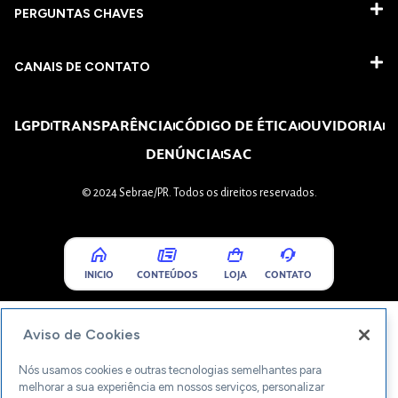
PERGUNTAS CHAVES​
CANAIS DE CONTATO
LGPD
TRANSPARÊNCIA
CÓDIGO DE ÉTICA
OUVIDORIA
DENÚNCIA
SAC
© 2024 Sebrae/PR. Todos os direitos reservados.
INICIO
CONTEÚDOS
LOJA
CONTATO
Aviso de Cookies
Nós usamos cookies e outras tecnologias semelhantes para
melhorar a sua experiência em nossos serviços, personalizar