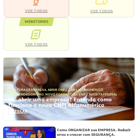
VER TODOS
VER TODOS
WEBSTORIES
VER TODOS
ABERTURA DE EMPRESA
,
ABRIR CNPJ
,
CNPJ ALFANUMÉRICO
,
EMPREENDEDORISMO
,
NOVO FORMATO DE CNPJ
,
RECEITA FEDERAL
Vai abrir uma empresa? Entenda como
funciona o novo CNPJ Alfanumérico
ACESSAR
Como ORGANIZAR sua EMPRESA. Reduzir
erros e crescer com SEGURANÇA.