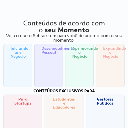
Conteúdos de acordo com
o
seu Momento
Veja o que o Sebrae tem para você de acordo com o seu
momento:
Iniciando
Desenvolvimento
Aprimorando
Expandindo
um
Pessoal
o
o
Negócio
Negócio
Negócio
CONTEÚDOS EXCLUSIVOS PARA
Para
Estudantes
Gestores
Startups
e
Públicos
Educadores