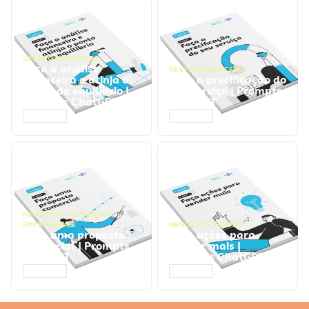
GESTÃO FINANCEIRA
Faça a análise
GESTÃO FINANCEIRA
financeira e atinja o
Faça a precificação do
ponto de equilíbrio |
seu serviço | Prompts
Prompts ChatGPT
ChatGPT
ACESSAR
ACESSAR
NEGÓCIOS
,
PROCESSOS
EMPRESARIAIS
NEGÓCIOS
,
VENDAS
Faça uma proposta
Faça ações para
comercial | Prompts
vender mais |
ChatGPT
Prompts ChatGPT
ACESSAR
ACESSAR