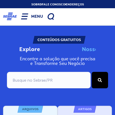
SOBRE
FALE CONOSCO
ENDEREÇOS
MENU
CONTEÚDOS GRATUITOS
Explore
N
o
s
s
o
s
I
n
f
o
Encontre a solução que você precisa
e Transforme Seu Negócio
ARQUIVOS
ARTIGOS