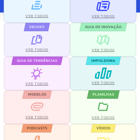
VER TODOS
VER TODOS
EBOOKS
GUIA DE INOVAÇÃO
VER TODOS
VER TODOS
GUIA DE TENDÊNCIAS
IMPULSIONA
VER TODOS
VER TODOS
MODELOS
PLANILHAS
VER TODOS
VER TODOS
PODCASTS
VÍDEOS