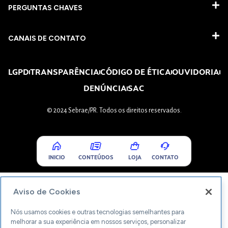
PERGUNTAS CHAVES​
CANAIS DE CONTATO
LGPD
TRANSPARÊNCIA
CÓDIGO DE ÉTICA
OUVIDORIA
DENÚNCIA
SAC
© 2024 Sebrae/PR. Todos os direitos reservados.
INICIO
CONTEÚDOS
LOJA
CONTATO
Aviso de Cookies
Nós usamos cookies e outras tecnologias semelhantes para
melhorar a sua experiência em nossos serviços, personalizar