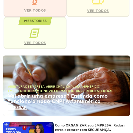
VER TODOS
VER TODOS
WEBSTORIES
VER TODOS
ABERTURA DE EMPRESA
,
ABRIR CNPJ
,
CNPJ ALFANUMÉRICO
,
EMPREENDEDORISMO
,
NOVO FORMATO DE CNPJ
,
RECEITA FEDERAL
Vai abrir uma empresa? Entenda como
funciona o novo CNPJ Alfanumérico
ACESSAR
Como ORGANIZAR sua EMPRESA. Reduzir
erros e crescer com SEGURANÇA.