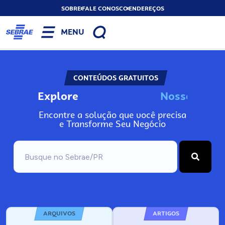
SOBRE
FALE CONOSCO
ENDEREÇOS
MENU
CONTEÚDOS GRATUITOS
Explore
N
o
s
s
o
s
I
n
f
o
Encontre a solução que você precisa
e Transforme Seu Negócio
ARQUIVOS
ARTIGOS