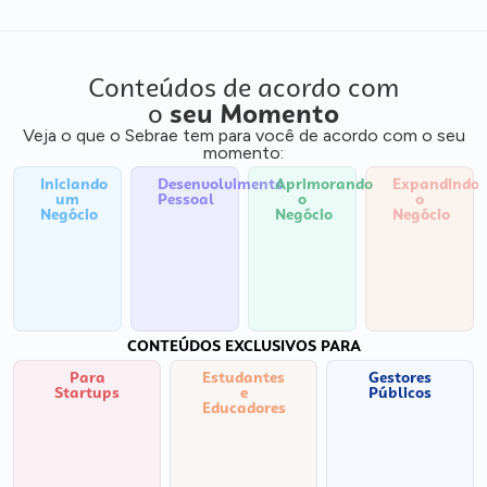
Conteúdos de acordo com
o
seu Momento
Veja o que o Sebrae tem para você de acordo com o seu
momento:
Iniciando
Desenvolvimento
Aprimorando
Expandindo
um
Pessoal
o
o
Negócio
Negócio
Negócio
CONTEÚDOS EXCLUSIVOS PARA
Para
Estudantes
Gestores
Startups
e
Públicos
Educadores