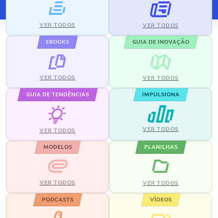
VER TODOS
VER TODOS
EBOOKS
GUIA DE INOVAÇÃO
VER TODOS
VER TODOS
GUIA DE TENDÊNCIAS
IMPULSIONA
VER TODOS
VER TODOS
MODELOS
PLANILHAS
VER TODOS
VER TODOS
PODCASTS
VÍDEOS