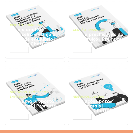
GESTÃO FINANCEIRA
Faça a análise
GESTÃO FINANCEIRA
financeira e atinja o
Faça a precificação do
ponto de equilíbrio |
seu serviço | Prompts
Prompts ChatGPT
ChatGPT
ACESSAR
ACESSAR
NEGÓCIOS
,
PROCESSOS
EMPRESARIAIS
NEGÓCIOS
,
VENDAS
Faça uma proposta
Faça ações para
comercial | Prompts
vender mais |
ChatGPT
Prompts ChatGPT
ACESSAR
ACESSAR