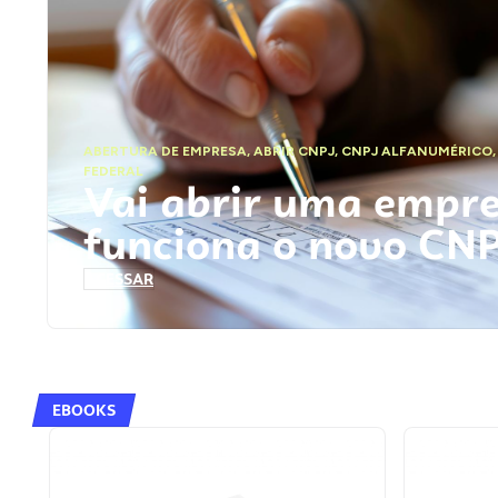
ABERTURA DE EMPRESA
,
ABRIR CNPJ
,
CNPJ ALFANUMÉRICO
FEDERAL
Vai abrir uma empr
funciona o novo CN
ACESSAR
EBOOKS