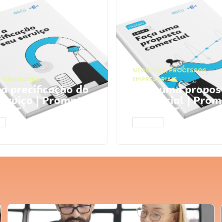
NEGÓCIOS
,
PROCESSOS
 FINANCEIRA
EMPRESARIAIS
 a precificação do
Faça uma propos
serviço | Prompts
comercial | Prom
tGPT
ChatGPT
AR
ACESSAR