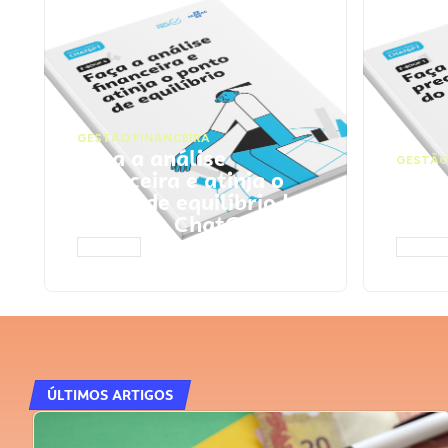
GESTÃO FINANCEIRA
Faça a análise
GESTÃO
financeira e atinja o
Faça
ponto de equilíbrio |
seu 
Prompts ChatGPT
Cha
ACESSAR
ACESS
ÚLTIMOS ARTIGOS