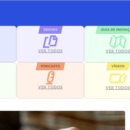
EBOOKS
GUIA DE INOVA
VER TODOS
VER TODO
PODCASTS
VÍDEOS
VER TODOS
VER TODO