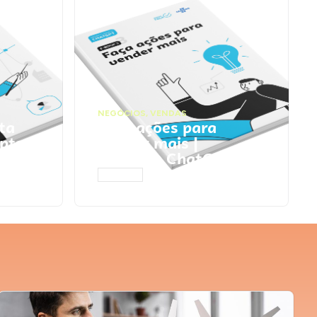
NEGÓCIOS
,
VENDAS
ta
Faça ações para
pts
vender mais |
Prompts ChatGPT
ACESSAR