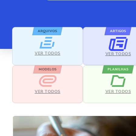
ARQUIVOS
ARTIGOS
VER TODOS
VER TODOS
MODELOS
PLANILHAS
VER TODOS
VER TODOS