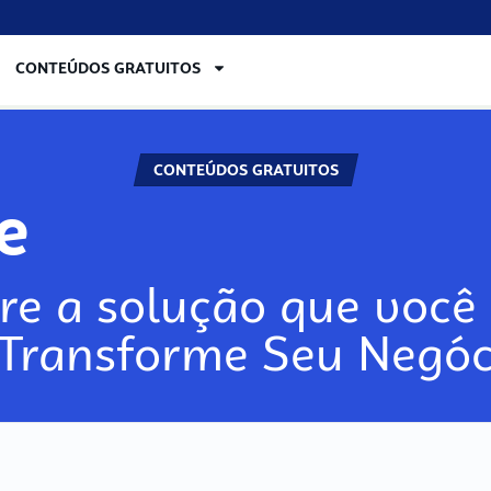
CONTEÚDOS GRATUITOS
CONTEÚDOS GRATUITOS
lore
re a solução que você 
 Transforme Seu Negóc