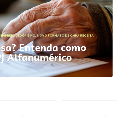
,
EMPREENDEDORISMO
,
NOVO FORMATO DE CNPJ
,
RECEITA
esa? Entenda como
PJ Alfanumérico