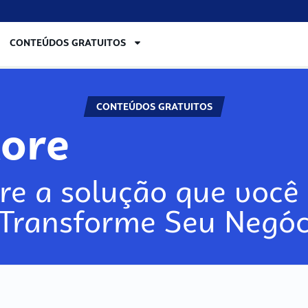
CONTEÚDOS GRATUITOS
CONTEÚDOS GRATUITOS
lore
re a solução que você 
 Transforme Seu Negóc