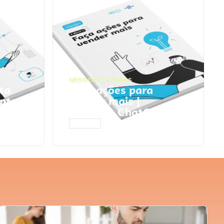
NEGÓCIOS
,
VENDAS
ta
Faça ações para
pts
vender mais |
Prompts ChatGPT
ACESSAR