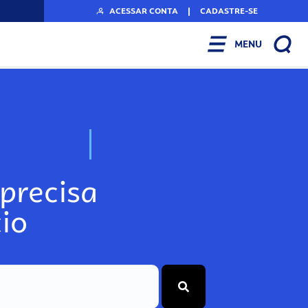
ACESSAR CONTA
|
CADASTRE-SE
MENU
N
o
s
s
o
s
A
r
precisa
io