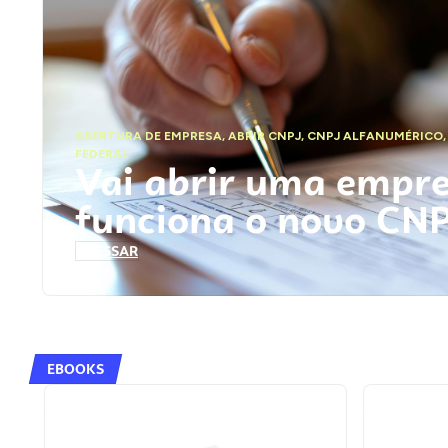
ABERTURA DE EMPRESA
,
ABRIR CNPJ
,
CNPJ ALFANUMÉRICO
FEDERAL
Vai abrir uma empr
funciona o novo CN
ACESSAR
EBOOKS