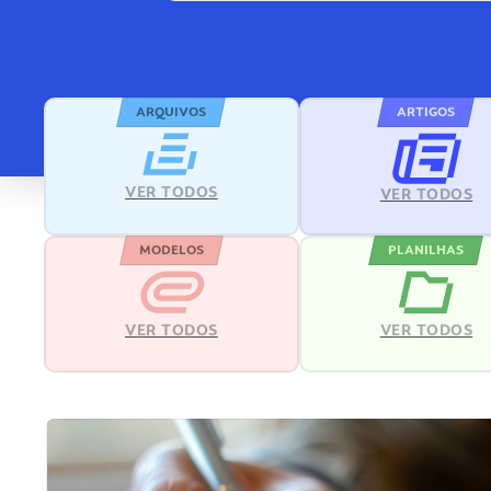
ARQUIVOS
ARTIGOS
VER TODOS
VER TODOS
MODELOS
PLANILHAS
VER TODOS
VER TODOS