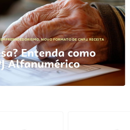
,
EMPREENDEDORISMO
,
NOVO FORMATO DE CNPJ
,
RECEITA
esa? Entenda como
PJ Alfanumérico