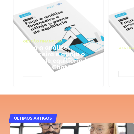
GESTÃO FINANCEIRA
Faça a análise
GESTÃO
financeira e atinja o
Faça
ponto de equilíbrio |
seu 
Prompts ChatGPT
Cha
ACESSAR
ACESS
ÚLTIMOS ARTIGOS