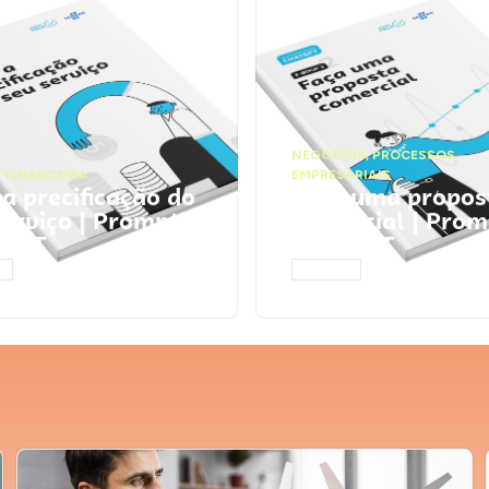
NEGÓCIOS
,
PROCESSOS
 FINANCEIRA
EMPRESARIAIS
 a precificação do
Faça uma propos
serviço | Prompts
comercial | Prom
tGPT
ChatGPT
AR
ACESSAR