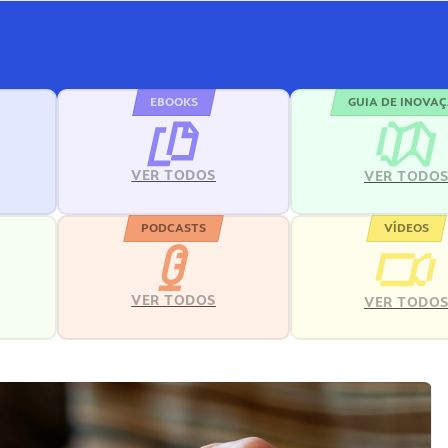
EBOOKS
GUIA DE INOVA
VER TODOS
VER TODO
PODCASTS
VÍDEOS
VER TODOS
VER TODO