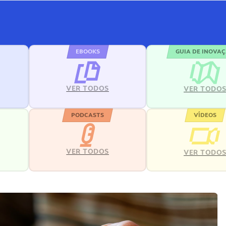
EBOOKS
GUIA DE INOVA
VER TODOS
VER TODO
PODCASTS
VÍDEOS
VER TODOS
VER TODO