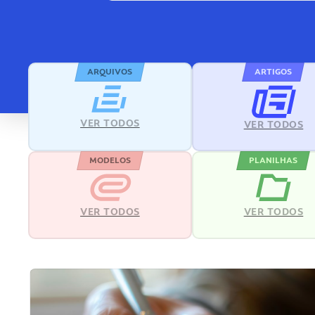
ARQUIVOS
ARTIGOS
VER TODOS
VER TODOS
MODELOS
PLANILHAS
VER TODOS
VER TODOS