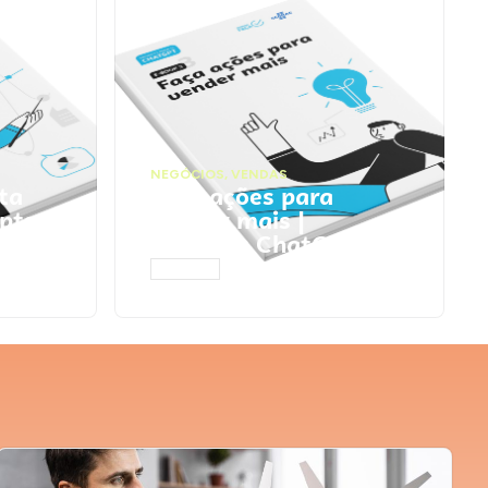
NEGÓCIOS
,
VENDAS
ta
Faça ações para
pts
vender mais |
Prompts ChatGPT
ACESSAR