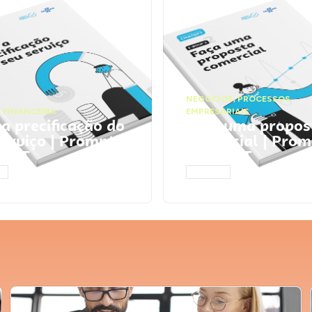
NEGÓCIOS
,
PROCESSOS
 FINANCEIRA
EMPRESARIAIS
 a precificação do
Faça uma propos
serviço | Prompts
comercial | Prom
tGPT
ChatGPT
AR
ACESSAR