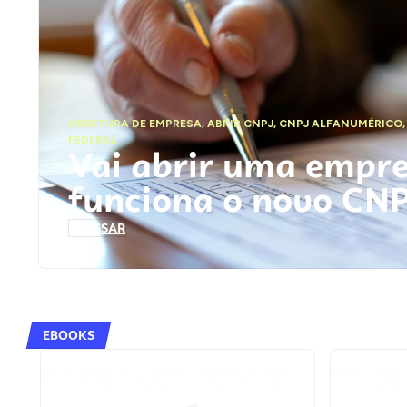
ABERTURA DE EMPRESA
,
ABRIR CNPJ
,
CNPJ ALFANUMÉRICO
FEDERAL
Vai abrir uma empr
funciona o novo CN
ACESSAR
EBOOKS