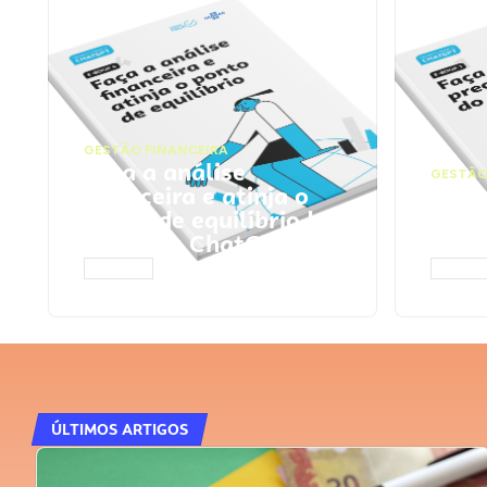
GESTÃO FINANCEIRA
Faça a análise
GESTÃO
financeira e atinja o
Faça
ponto de equilíbrio |
seu 
Prompts ChatGPT
Cha
ACESSAR
ACESS
ÚLTIMOS ARTIGOS