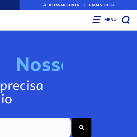
ACESSAR CONTA
|
CADASTRE-SE
MENU
N
o
s
s
o
s
I
n
f
o
g
precisa
io