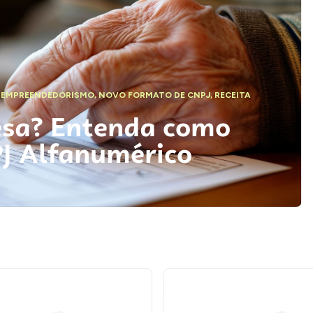
,
EMPREENDEDORISMO
,
NOVO FORMATO DE CNPJ
,
RECEITA
esa? Entenda como
PJ Alfanumérico