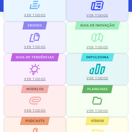
VER TODOS
VER TODOS
EBOOKS
GUIA DE INOVAÇÃO
VER TODOS
VER TODOS
GUIA DE TENDÊNCIAS
IMPULSIONA
VER TODOS
VER TODOS
MODELOS
PLANILHAS
VER TODOS
VER TODOS
PODCASTS
VÍDEOS