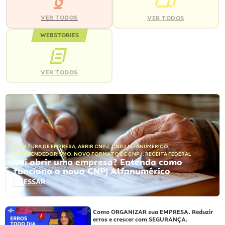
VER TODOS
VER TODOS
WEBSTORIES
VER TODOS
ABERTURA DE EMPRESA
,
ABRIR CNPJ
,
CNPJ ALFANUMÉRICO
,
EMPREENDEDORISMO
,
NOVO FORMATO DE CNPJ
,
RECEITA FEDERAL
Vai abrir uma empresa? Entenda como
funciona o novo CNPJ Alfanumérico
ACESSAR
Como ORGANIZAR sua EMPRESA. Reduzir
erros e crescer com SEGURANÇA.