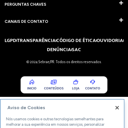
PERGUNTAS CHAVES​
CANAIS DE CONTATO
LGPD
TRANSPARÊNCIA
CÓDIGO DE ÉTICA
OUVIDORIA
DENÚNCIA
SAC
© 2024 Sebrae/PR. Todos os direitos reservados.
INICIO
CONTEÚDOS
LOJA
CONTATO
Aviso de Cookies
Nós usamos cookies e outras tecnologias semelhantes para
melhorar a sua experiência em nossos serviços, personalizar