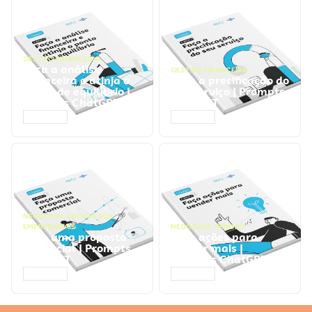
GESTÃO FINANCEIRA
Faça a análise
GESTÃO FINANCEIRA
financeira e atinja o
Faça a precificação do
ponto de equilíbrio |
seu serviço | Prompts
Prompts ChatGPT
ChatGPT
ACESSAR
ACESSAR
NEGÓCIOS
,
PROCESSOS
EMPRESARIAIS
NEGÓCIOS
,
VENDAS
Faça uma proposta
Faça ações para
comercial | Prompts
vender mais |
ChatGPT
Prompts ChatGPT
ACESSAR
ACESSAR