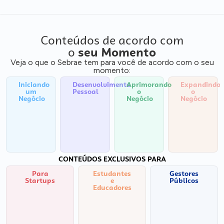
Conteúdos de acordo com
o
seu Momento
Veja o que o Sebrae tem para você de acordo com o seu
momento:
Iniciando
Desenvolvimento
Aprimorando
Expandindo
um
Pessoal
o
o
Negócio
Negócio
Negócio
CONTEÚDOS EXCLUSIVOS PARA
Para
Estudantes
Gestores
Startups
e
Públicos
Educadores