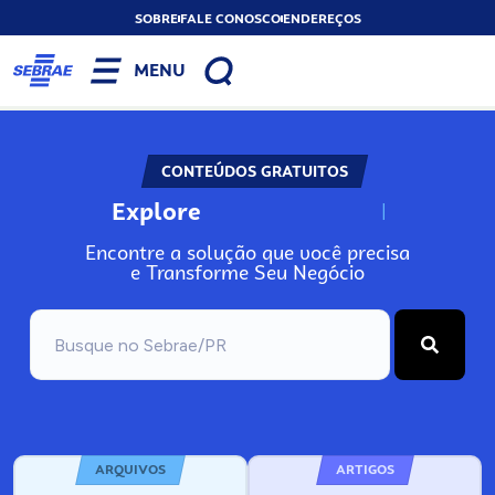
SOBRE
FALE CONOSCO
ENDEREÇOS
MENU
CONTEÚDOS GRATUITOS
Explore
N
o
s
s
o
s
A
Encontre a solução que você precisa
e Transforme Seu Negócio
ARQUIVOS
ARTIGOS