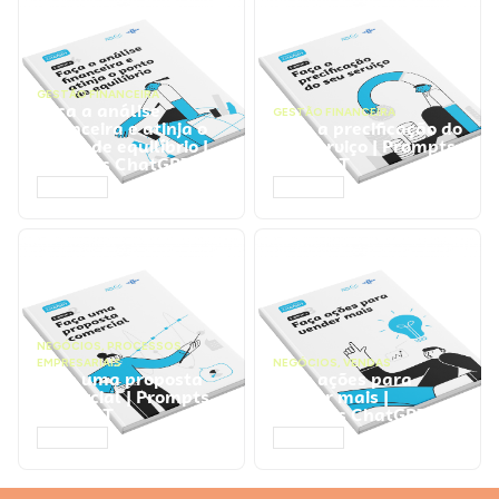
GESTÃO FINANCEIRA
Faça a análise
GESTÃO FINANCEIRA
financeira e atinja o
Faça a precificação do
ponto de equilíbrio |
seu serviço | Prompts
Prompts ChatGPT
ChatGPT
ACESSAR
ACESSAR
NEGÓCIOS
,
PROCESSOS
EMPRESARIAIS
NEGÓCIOS
,
VENDAS
Faça uma proposta
Faça ações para
comercial | Prompts
vender mais |
ChatGPT
Prompts ChatGPT
ACESSAR
ACESSAR