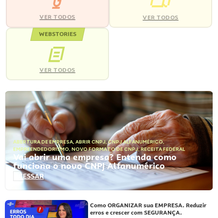
VER TODOS
VER TODOS
WEBSTORIES
VER TODOS
ABERTURA DE EMPRESA
,
ABRIR CNPJ
,
CNPJ ALFANUMÉRICO
,
EMPREENDEDORISMO
,
NOVO FORMATO DE CNPJ
,
RECEITA FEDERAL
Vai abrir uma empresa? Entenda como
funciona o novo CNPJ Alfanumérico
ACESSAR
Como ORGANIZAR sua EMPRESA. Reduzir
erros e crescer com SEGURANÇA.