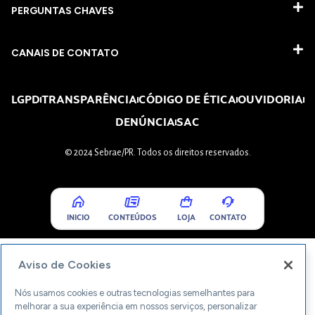
PERGUNTAS CHAVES​
CANAIS DE CONTATO
LGPD
TRANSPARÊNCIA
CÓDIGO DE ÉTICA
OUVIDORIA
DENÚNCIA
SAC
© 2024 Sebrae/PR. Todos os direitos reservados.
INICIO
CONTEÚDOS
LOJA
CONTATO
Aviso de Cookies
Nós usamos cookies e outras tecnologias semelhantes para
melhorar a sua experiência em nossos serviços, personalizar