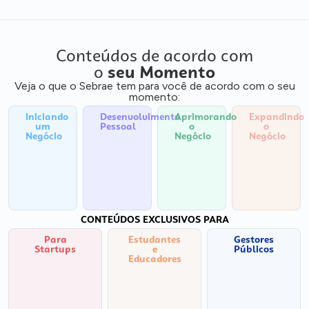
Conteúdos de acordo com
o
seu Momento
Veja o que o Sebrae tem para você de acordo com o seu
momento:
Iniciando
Desenvolvimento
Aprimorando
Expandindo
um
Pessoal
o
o
Negócio
Negócio
Negócio
CONTEÚDOS EXCLUSIVOS PARA
Para
Estudantes
Gestores
Startups
e
Públicos
Educadores