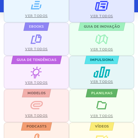
VER TODOS
VER TODOS
EBOOKS
GUIA DE INOVAÇÃO
VER TODOS
VER TODOS
GUIA DE TENDÊNCIAS
IMPULSIONA
VER TODOS
VER TODOS
MODELOS
PLANILHAS
VER TODOS
VER TODOS
PODCASTS
VÍDEOS