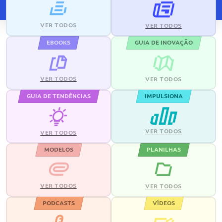
VER TODOS
VER TODOS
EBOOKS
GUIA DE INOVAÇÃO
VER TODOS
VER TODOS
GUIA DE TENDÊNCIAS
IMPULSIONA
VER TODOS
VER TODOS
MODELOS
PLANILHAS
VER TODOS
VER TODOS
PODCASTS
VÍDEOS