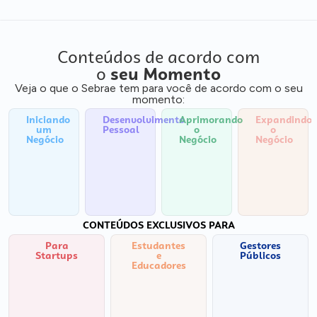
Conteúdos de acordo com
o
seu Momento
Veja o que o Sebrae tem para você de acordo com o seu
momento:
Iniciando
Desenvolvimento
Aprimorando
Expandindo
um
Pessoal
o
o
Negócio
Negócio
Negócio
CONTEÚDOS EXCLUSIVOS PARA
Para
Estudantes
Gestores
Startups
e
Públicos
Educadores