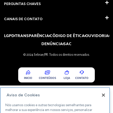
PERGUNTAS CHAVES​
CANAIS DE CONTATO
LGPD
TRANSPARÊNCIA
CÓDIGO DE ÉTICA
OUVIDORIA
DENÚNCIA
SAC
© 2024 Sebrae/PR. Todos os direitos reservados.
INICIO
CONTEÚDOS
LOJA
CONTATO
Aviso de Cookies
Nós usamos cookies e outras tecnologias semelhantes para
melhorar a sua experiência em nossos serviços, personalizar