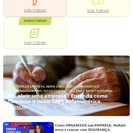
VER TODOS
VER TODOS
WEBSTORIES
VER TODOS
ABERTURA DE EMPRESA
,
ABRIR CNPJ
,
CNPJ ALFANUMÉRICO
,
EMPREENDEDORISMO
,
NOVO FORMATO DE CNPJ
,
RECEITA FEDERAL
Vai abrir uma empresa? Entenda como
funciona o novo CNPJ Alfanumérico
ACESSAR
Como ORGANIZAR sua EMPRESA. Reduzir
erros e crescer com SEGURANÇA.