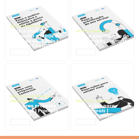
GESTÃO FINANCEIRA
Faça a análise
GESTÃO FINANCEIRA
financeira e atinja o
Faça a precificação do
ponto de equilíbrio |
seu serviço | Prompts
Prompts ChatGPT
ChatGPT
ACESSAR
ACESSAR
NEGÓCIOS
,
PROCESSOS
EMPRESARIAIS
NEGÓCIOS
,
VENDAS
Faça uma proposta
Faça ações para
comercial | Prompts
vender mais |
ChatGPT
Prompts ChatGPT
ACESSAR
ACESSAR