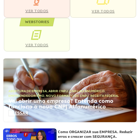
VER TODOS
VER TODOS
WEBSTORIES
VER TODOS
ABERTURA DE EMPRESA
,
ABRIR CNPJ
,
CNPJ ALFANUMÉRICO
,
EMPREENDEDORISMO
,
NOVO FORMATO DE CNPJ
,
RECEITA FEDERAL
Vai abrir uma empresa? Entenda como
funciona o novo CNPJ Alfanumérico
ACESSAR
Como ORGANIZAR sua EMPRESA. Reduzir
erros e crescer com SEGURANÇA.