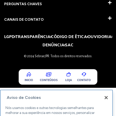
PERGUNTAS CHAVES​
CANAIS DE CONTATO
LGPD
TRANSPARÊNCIA
CÓDIGO DE ÉTICA
OUVIDORIA
DENÚNCIA
SAC
© 2024 Sebrae/PR. Todos os direitos reservados.
INICIO
CONTEÚDOS
LOJA
CONTATO
Aviso de Cookies
Nós usamos cookies e outras tecnologias semelhantes para
melhorar a sua experiência em nossos serviços, personalizar