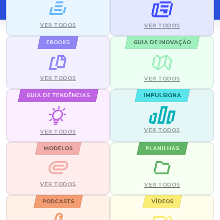
VER TODOS
VER TODOS
EBOOKS
GUIA DE INOVAÇÃO
VER TODOS
VER TODOS
GUIA DE TENDÊNCIAS
IMPULSIONA
VER TODOS
VER TODOS
MODELOS
PLANILHAS
VER TODOS
VER TODOS
PODCASTS
VÍDEOS