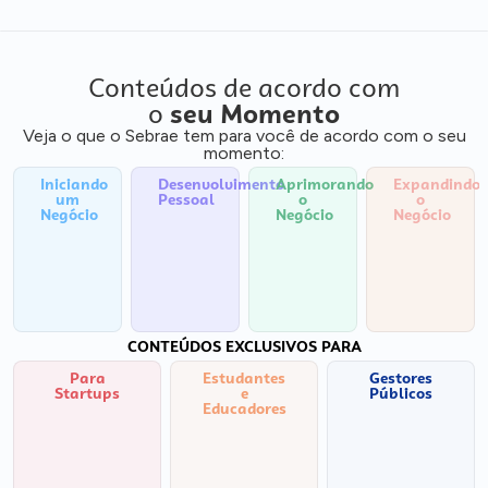
Conteúdos de acordo com
o
seu Momento
Veja o que o Sebrae tem para você de acordo com o seu
momento:
Iniciando
Desenvolvimento
Aprimorando
Expandindo
um
Pessoal
o
o
Negócio
Negócio
Negócio
CONTEÚDOS EXCLUSIVOS PARA
Para
Estudantes
Gestores
Startups
e
Públicos
Educadores