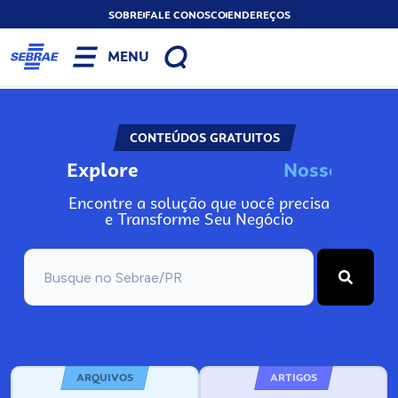
SOBRE
FALE CONOSCO
ENDEREÇOS
MENU
CONTEÚDOS GRATUITOS
Explore
N
o
s
s
o
s
A
Encontre a solução que você precisa
e Transforme Seu Negócio
ARQUIVOS
ARTIGOS