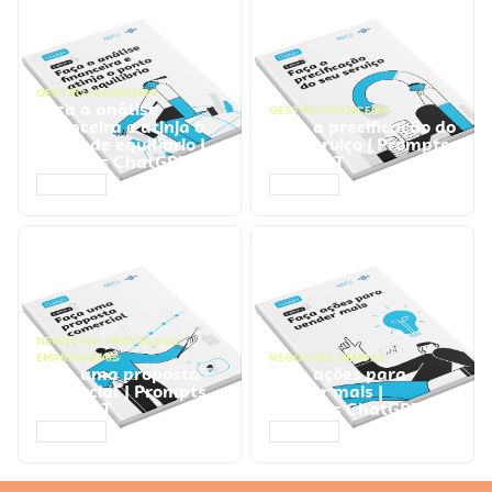
GESTÃO FINANCEIRA
Faça a análise
GESTÃO FINANCEIRA
financeira e atinja o
Faça a precificação do
ponto de equilíbrio |
seu serviço | Prompts
Prompts ChatGPT
ChatGPT
ACESSAR
ACESSAR
NEGÓCIOS
,
PROCESSOS
EMPRESARIAIS
NEGÓCIOS
,
VENDAS
Faça uma proposta
Faça ações para
comercial | Prompts
vender mais |
ChatGPT
Prompts ChatGPT
ACESSAR
ACESSAR