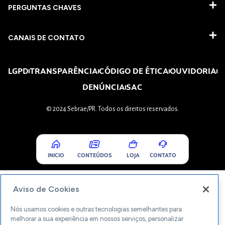
PERGUNTAS CHAVES​
CANAIS DE CONTATO
LGPD
TRANSPARÊNCIA
CÓDIGO DE ÉTICA
OUVIDORIA
DENÚNCIA
SAC
© 2024 Sebrae/PR. Todos os direitos reservados.
INICIO
CONTEÚDOS
LOJA
CONTATO
Aviso de Cookies
Nós usamos cookies e outras tecnologias semelhantes para
melhorar a sua experiência em nossos serviços, personalizar