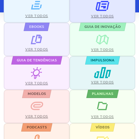
VER TODOS
VER TODOS
EBOOKS
GUIA DE INOVAÇÃO
VER TODOS
VER TODOS
GUIA DE TENDÊNCIAS
IMPULSIONA
VER TODOS
VER TODOS
MODELOS
PLANILHAS
VER TODOS
VER TODOS
PODCASTS
VÍDEOS