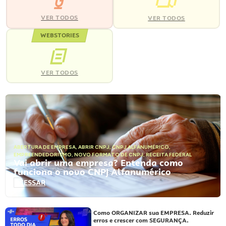
VER TODOS
VER TODOS
WEBSTORIES
VER TODOS
ABERTURA DE EMPRESA
,
ABRIR CNPJ
,
CNPJ ALFANUMÉRICO
,
EMPREENDEDORISMO
,
NOVO FORMATO DE CNPJ
,
RECEITA FEDERAL
Vai abrir uma empresa? Entenda como
funciona o novo CNPJ Alfanumérico
ACESSAR
Como ORGANIZAR sua EMPRESA. Reduzir
erros e crescer com SEGURANÇA.