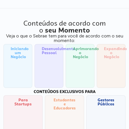
Conteúdos de acordo com
o
seu Momento
Veja o que o Sebrae tem para você de acordo com o seu
momento:
Iniciando
Desenvolvimento
Aprimorando
Expandindo
um
Pessoal
o
o
Negócio
Negócio
Negócio
CONTEÚDOS EXCLUSIVOS PARA
Para
Estudantes
Gestores
Startups
e
Públicos
Educadores