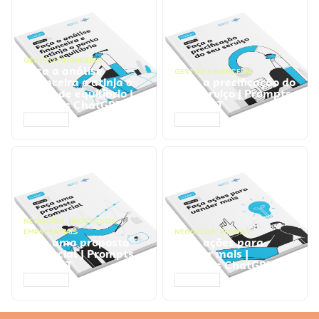
GESTÃO FINANCEIRA
Faça a análise
GESTÃO FINANCEIRA
financeira e atinja o
Faça a precificação do
ponto de equilíbrio |
seu serviço | Prompts
Prompts ChatGPT
ChatGPT
ACESSAR
ACESSAR
NEGÓCIOS
,
PROCESSOS
EMPRESARIAIS
NEGÓCIOS
,
VENDAS
Faça uma proposta
Faça ações para
comercial | Prompts
vender mais |
ChatGPT
Prompts ChatGPT
ACESSAR
ACESSAR