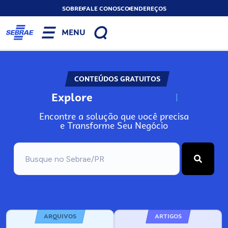
SOBRE
FALE CONOSCO
ENDEREÇOS
MENU
CONTEÚDOS GRATUITOS
Explore
N
o
s
s
o
s
A
Encontre a solução que você precisa
e Transforme Seu Negócio
ARQUIVOS
ARTIGOS