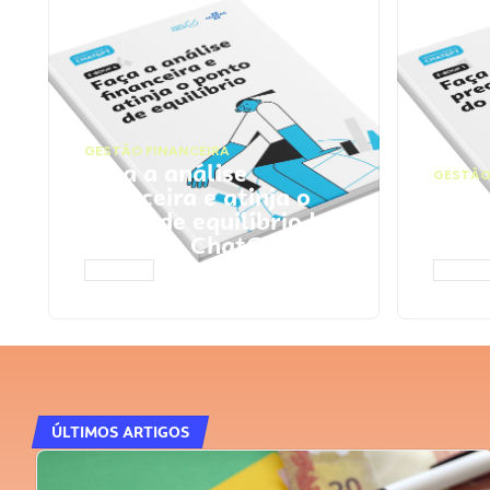
GESTÃO FINANCEIRA
Faça a análise
GESTÃO
financeira e atinja o
Faça
ponto de equilíbrio |
seu 
Prompts ChatGPT
Cha
ACESSAR
ACESS
ÚLTIMOS ARTIGOS