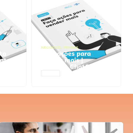
NEGÓCIOS
,
VENDAS
ta
Faça ações para
pts
vender mais |
Prompts ChatGPT
ACESSAR