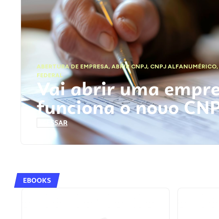
ABERTURA DE EMPRESA
,
ABRIR CNPJ
,
CNPJ ALFANUMÉRICO
FEDERAL
Vai abrir uma empr
funciona o novo CN
ACESSAR
EBOOKS