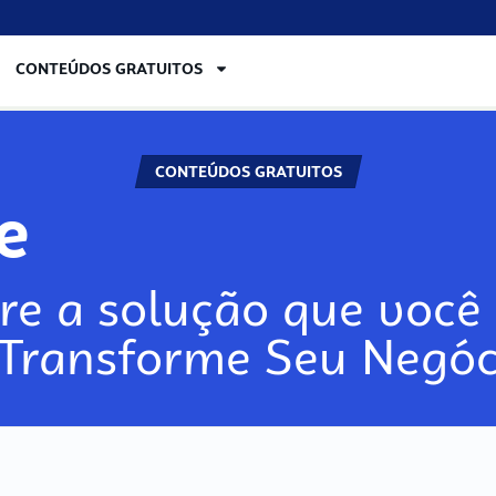
CONTEÚDOS GRATUITOS
CONTEÚDOS GRATUITOS
lore
re a solução que você 
 Transforme Seu Negóc