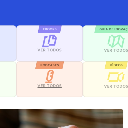
EBOOKS
GUIA DE INOVA
VER TODOS
VER TODO
PODCASTS
VÍDEOS
VER TODOS
VER TODO