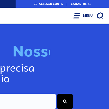
ACESSAR CONTA
|
CADASTRE-SE
MENU
N
o
s
s
o
s
A
r
precisa
io