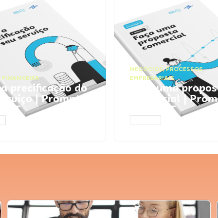
NEGÓCIOS
,
PROCESSOS
 FINANCEIRA
EMPRESARIAIS
 a precificação do
Faça uma propos
serviço | Prompts
comercial | Prom
tGPT
ChatGPT
AR
ACESSAR