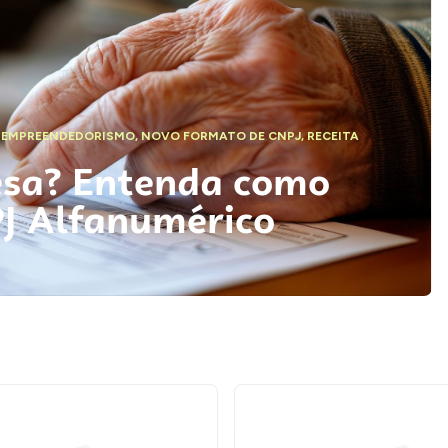
,
EMPREENDEDORISMO
,
NOVO FORMATO DE CNPJ
,
RECEITA
esa? Entenda como
PJ Alfanumérico