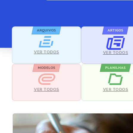
ARQUIVOS
ARTIGOS
VER TODOS
VER TODOS
MODELOS
PLANILHAS
VER TODOS
VER TODOS