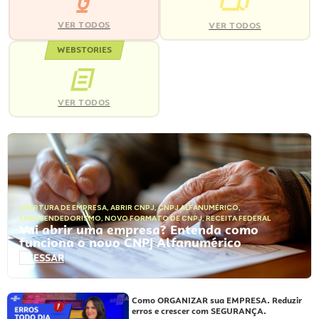
VER TODOS
VER TODOS
WEBSTORIES
VER TODOS
ABERTURA DE EMPRESA
,
ABRIR CNPJ
,
CNPJ ALFANUMÉRICO
,
EMPREENDEDORISMO
,
NOVO FORMATO DE CNPJ
,
RECEITA FEDERAL
Vai abrir uma empresa? Entenda como
funciona o novo CNPJ Alfanumérico
ACESSAR
Como ORGANIZAR sua EMPRESA. Reduzir
erros e crescer com SEGURANÇA.