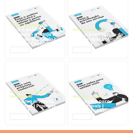
GESTÃO FINANCEIRA
Faça a análise
GESTÃO FINANCEIRA
financeira e atinja o
Faça a precificação do
ponto de equilíbrio |
seu serviço | Prompts
Prompts ChatGPT
ChatGPT
ACESSAR
ACESSAR
NEGÓCIOS
,
PROCESSOS
EMPRESARIAIS
NEGÓCIOS
,
VENDAS
Faça uma proposta
Faça ações para
comercial | Prompts
vender mais |
ChatGPT
Prompts ChatGPT
ACESSAR
ACESSAR