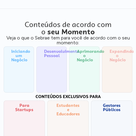
Conteúdos de acordo com
o
seu Momento
Veja o que o Sebrae tem para você de acordo com o seu
momento:
Iniciando
Desenvolvimento
Aprimorando
Expandindo
um
Pessoal
o
o
Negócio
Negócio
Negócio
CONTEÚDOS EXCLUSIVOS PARA
Para
Estudantes
Gestores
Startups
e
Públicos
Educadores