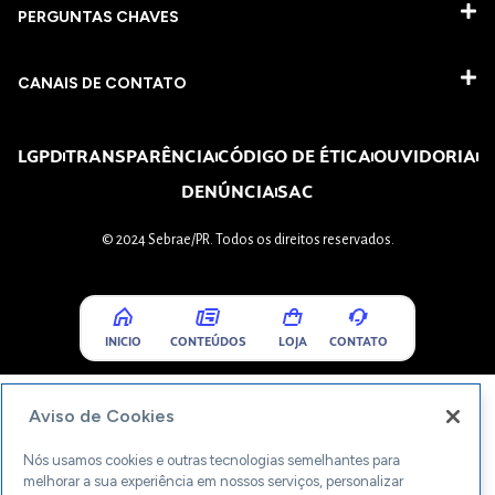
PERGUNTAS CHAVES​
CANAIS DE CONTATO
LGPD
TRANSPARÊNCIA
CÓDIGO DE ÉTICA
OUVIDORIA
DENÚNCIA
SAC
© 2024 Sebrae/PR. Todos os direitos reservados.
INICIO
CONTEÚDOS
LOJA
CONTATO
Aviso de Cookies
Nós usamos cookies e outras tecnologias semelhantes para
melhorar a sua experiência em nossos serviços, personalizar