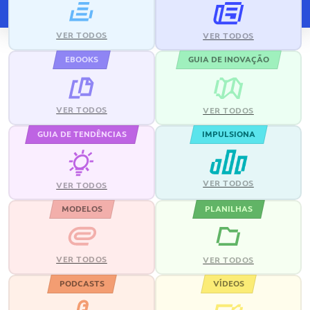
VER TODOS
VER TODOS
EBOOKS
GUIA DE INOVAÇÃO
VER TODOS
VER TODOS
GUIA DE TENDÊNCIAS
IMPULSIONA
VER TODOS
VER TODOS
MODELOS
PLANILHAS
VER TODOS
VER TODOS
PODCASTS
VÍDEOS