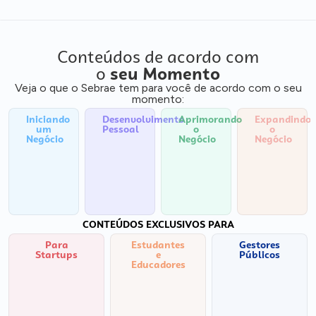
Conteúdos de acordo com
o
seu Momento
Veja o que o Sebrae tem para você de acordo com o seu
momento:
Iniciando
Desenvolvimento
Aprimorando
Expandindo
um
Pessoal
o
o
Negócio
Negócio
Negócio
CONTEÚDOS EXCLUSIVOS PARA
Para
Estudantes
Gestores
Startups
e
Públicos
Educadores