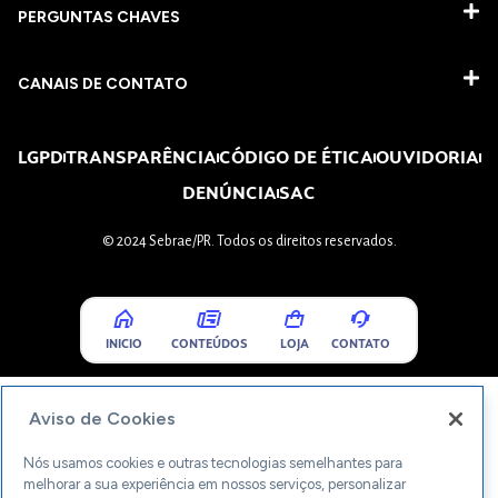
PERGUNTAS CHAVES​
CANAIS DE CONTATO
LGPD
TRANSPARÊNCIA
CÓDIGO DE ÉTICA
OUVIDORIA
DENÚNCIA
SAC
© 2024 Sebrae/PR. Todos os direitos reservados.
INICIO
CONTEÚDOS
LOJA
CONTATO
Aviso de Cookies
Nós usamos cookies e outras tecnologias semelhantes para
melhorar a sua experiência em nossos serviços, personalizar