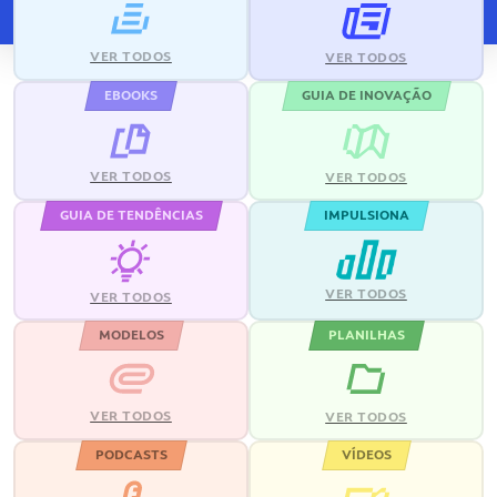
VER TODOS
VER TODOS
EBOOKS
GUIA DE INOVAÇÃO
VER TODOS
VER TODOS
GUIA DE TENDÊNCIAS
IMPULSIONA
VER TODOS
VER TODOS
MODELOS
PLANILHAS
VER TODOS
VER TODOS
PODCASTS
VÍDEOS