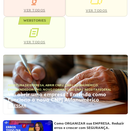
VER TODOS
VER TODOS
WEBSTORIES
VER TODOS
ABERTURA DE EMPRESA
,
ABRIR CNPJ
,
CNPJ ALFANUMÉRICO
,
EMPREENDEDORISMO
,
NOVO FORMATO DE CNPJ
,
RECEITA FEDERAL
Vai abrir uma empresa? Entenda como
funciona o novo CNPJ Alfanumérico
ACESSAR
Como ORGANIZAR sua EMPRESA. Reduzir
erros e crescer com SEGURANÇA.