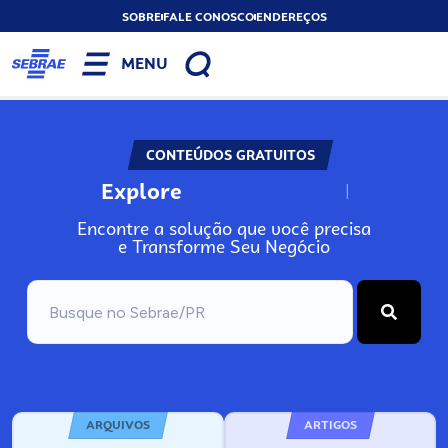
SOBRE
FALE CONOSCO
ENDEREÇOS
MENU
CONTEÚDOS GRATUITOS
Explore
N
o
s
s
o
s
A
Encontre a solução que você precisa
e Transforme Seu Negócio
ARQUIVOS
ARTIGOS