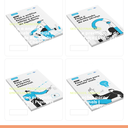
GESTÃO FINANCEIRA
Faça a análise
GESTÃO FINANCEIRA
financeira e atinja o
Faça a precificação do
ponto de equilíbrio |
seu serviço | Prompts
Prompts ChatGPT
ChatGPT
ACESSAR
ACESSAR
NEGÓCIOS
,
PROCESSOS
EMPRESARIAIS
NEGÓCIOS
,
VENDAS
Faça uma proposta
Faça ações para
comercial | Prompts
vender mais |
ChatGPT
Prompts ChatGPT
ACESSAR
ACESSAR