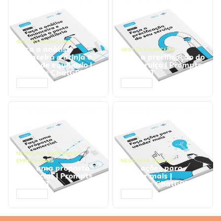
GESTÃO FINANCEIRA
Faça a análise
GESTÃO FINANCEIRA
financeira e atinja o
Faça a precificação do
ponto de equilíbrio |
seu serviço | Prompts
Prompts ChatGPT
ChatGPT
ACESSAR
ACESSAR
NEGÓCIOS
,
PROCESSOS
EMPRESARIAIS
NEGÓCIOS
,
VENDAS
Faça uma proposta
Faça ações para
comercial | Prompts
vender mais |
ChatGPT
Prompts ChatGPT
ACESSAR
ACESSAR