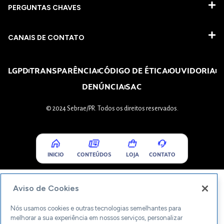
PERGUNTAS CHAVES​
CANAIS DE CONTATO
LGPD
TRANSPARÊNCIA
CÓDIGO DE ÉTICA
OUVIDORIA
DENÚNCIA
SAC
© 2024 Sebrae/PR. Todos os direitos reservados.
INICIO
CONTEÚDOS
LOJA
CONTATO
Aviso de Cookies
Nós usamos cookies e outras tecnologias semelhantes para
melhorar a sua experiência em nossos serviços, personalizar