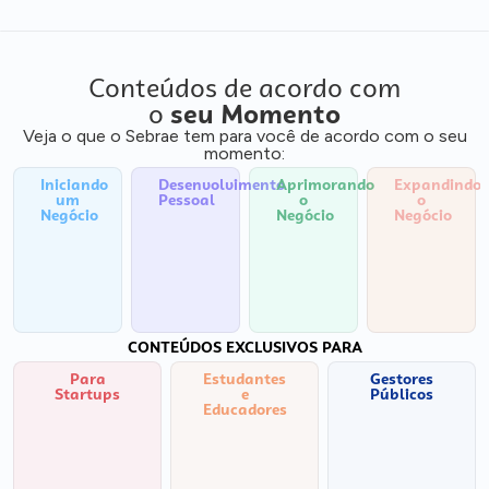
Conteúdos de acordo com
o
seu Momento
Veja o que o Sebrae tem para você de acordo com o seu
momento:
Iniciando
Desenvolvimento
Aprimorando
Expandindo
um
Pessoal
o
o
Negócio
Negócio
Negócio
CONTEÚDOS EXCLUSIVOS PARA
Para
Estudantes
Gestores
Startups
e
Públicos
Educadores