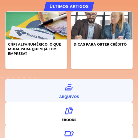
ÚLTIMOS ARTIGOS
QUE
DICAS PARA OBTER CRÉDITO
FAÇA A DIFERENÇA: SEJA
M
SUSTENTÁVEL, SEJA
INOVADOR
ARQUIVOS
EBOOKS