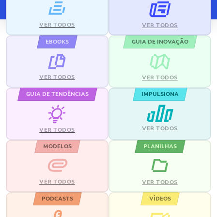
VER TODOS
VER TODOS
EBOOKS
GUIA DE INOVAÇÃO
VER TODOS
VER TODOS
GUIA DE TENDÊNCIAS
IMPULSIONA
VER TODOS
VER TODOS
MODELOS
PLANILHAS
VER TODOS
VER TODOS
PODCASTS
VÍDEOS