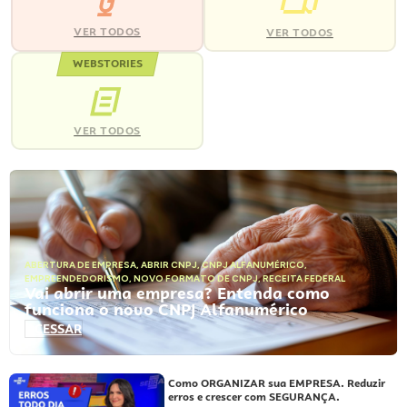
VER TODOS
VER TODOS
WEBSTORIES
VER TODOS
ABERTURA DE EMPRESA
,
ABRIR CNPJ
,
CNPJ ALFANUMÉRICO
,
EMPREENDEDORISMO
,
NOVO FORMATO DE CNPJ
,
RECEITA FEDERAL
Vai abrir uma empresa? Entenda como
funciona o novo CNPJ Alfanumérico
ACESSAR
Como ORGANIZAR sua EMPRESA. Reduzir
erros e crescer com SEGURANÇA.