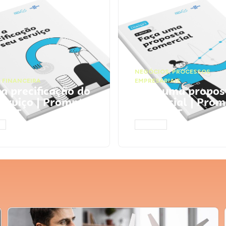
NEGÓCIOS
,
PROCESSOS
 FINANCEIRA
EMPRESARIAIS
 a precificação do
Faça uma propos
serviço | Prompts
comercial | Prom
tGPT
ChatGPT
AR
ACESSAR