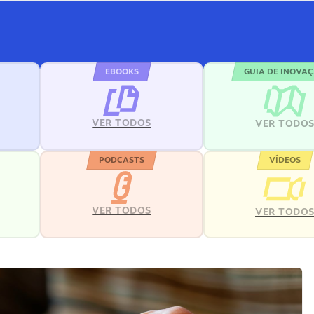
EBOOKS
GUIA DE INOVA
VER TODOS
VER TODO
PODCASTS
VÍDEOS
VER TODOS
VER TODO