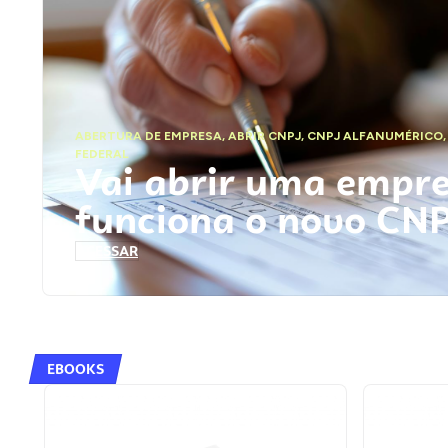
ABERTURA DE EMPRESA
,
ABRIR CNPJ
,
CNPJ ALFANUMÉRICO
FEDERAL
Vai abrir uma empr
funciona o novo CN
ACESSAR
EBOOKS