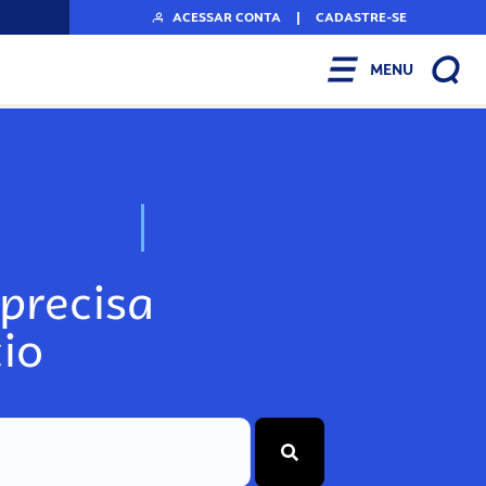
ACESSAR CONTA
|
CADASTRE-SE
MENU
N
o
s
s
o
s
A
r
precisa
io