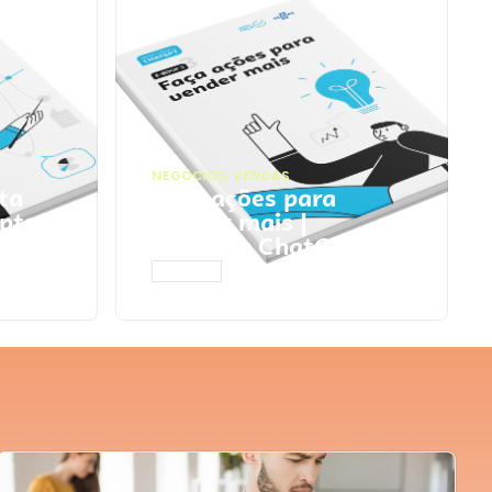
NEGÓCIOS
,
VENDAS
ta
Faça ações para
pts
vender mais |
Prompts ChatGPT
ACESSAR