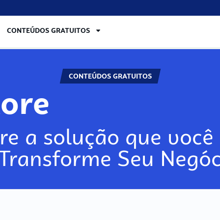
CONTEÚDOS GRATUITOS
CONTEÚDOS GRATUITOS
lore
re a solução que você 
 Transforme Seu Negóc