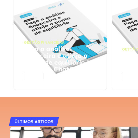
GESTÃO FINANCEIRA
Faça a análise
GESTÃO
financeira e atinja o
Faça
ponto de equilíbrio |
seu 
Prompts ChatGPT
Cha
ACESSAR
ACESS
ÚLTIMOS ARTIGOS