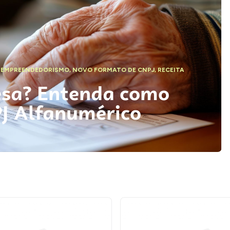
,
EMPREENDEDORISMO
,
NOVO FORMATO DE CNPJ
,
RECEITA
esa? Entenda como
PJ Alfanumérico