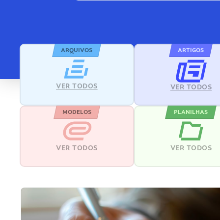
ARQUIVOS
ARTIGOS
VER TODOS
VER TODOS
MODELOS
PLANILHAS
VER TODOS
VER TODOS