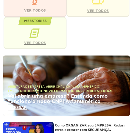
VER TODOS
VER TODOS
WEBSTORIES
VER TODOS
ABERTURA DE EMPRESA
,
ABRIR CNPJ
,
CNPJ ALFANUMÉRICO
,
EMPREENDEDORISMO
,
NOVO FORMATO DE CNPJ
,
RECEITA FEDERAL
Vai abrir uma empresa? Entenda como
funciona o novo CNPJ Alfanumérico
ACESSAR
Como ORGANIZAR sua EMPRESA. Reduzir
erros e crescer com SEGURANÇA.