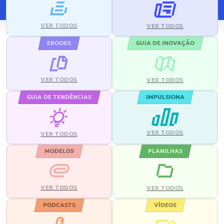
VER TODOS
VER TODOS
EBOOKS
GUIA DE INOVAÇÃO
VER TODOS
VER TODOS
GUIA DE TENDÊNCIAS
IMPULSIONA
VER TODOS
VER TODOS
MODELOS
PLANILHAS
VER TODOS
VER TODOS
PODCASTS
VÍDEOS