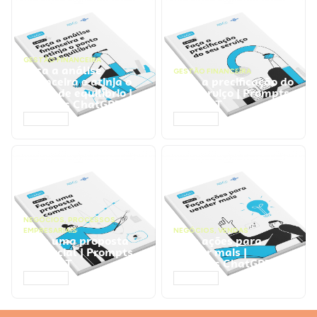
GESTÃO FINANCEIRA
Faça a análise
GESTÃO FINANCEIRA
financeira e atinja o
Faça a precificação do
ponto de equilíbrio |
seu serviço | Prompts
Prompts ChatGPT
ChatGPT
ACESSAR
ACESSAR
NEGÓCIOS
,
PROCESSOS
EMPRESARIAIS
NEGÓCIOS
,
VENDAS
Faça uma proposta
Faça ações para
comercial | Prompts
vender mais |
ChatGPT
Prompts ChatGPT
ACESSAR
ACESSAR