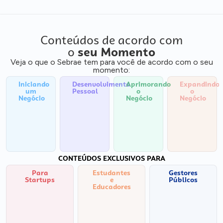
Conteúdos de acordo com
o
seu Momento
Veja o que o Sebrae tem para você de acordo com o seu
momento:
Iniciando
Desenvolvimento
Aprimorando
Expandindo
um
Pessoal
o
o
Negócio
Negócio
Negócio
CONTEÚDOS EXCLUSIVOS PARA
Para
Estudantes
Gestores
Startups
e
Públicos
Educadores