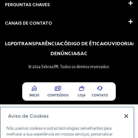
PERGUNTAS CHAVES​
CANAIS DE CONTATO
LGPD
TRANSPARÊNCIA
CÓDIGO DE ÉTICA
OUVIDORIA
DENÚNCIA
SAC
© 2024 Sebrae/PR. Todos os direitos reservados.
INICIO
CONTEÚDOS
LOJA
CONTATO
Aviso de Cookies
Nós usamos cookies e outras tecnologias semelhantes para
melhorar a sua experiência em nossos serviços, personalizar