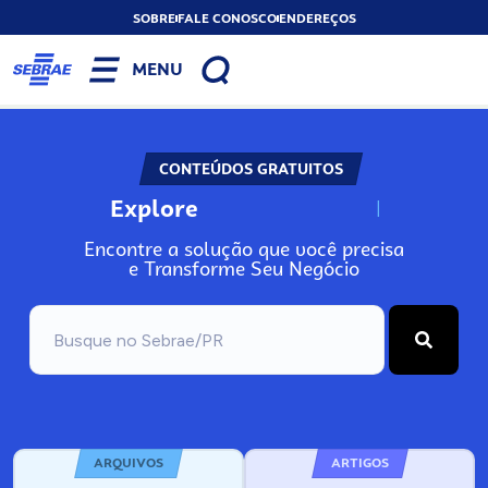
SOBRE
FALE CONOSCO
ENDEREÇOS
MENU
CONTEÚDOS GRATUITOS
Explore
N
o
s
s
o
s
A
Encontre a solução que você precisa
e Transforme Seu Negócio
ARQUIVOS
ARTIGOS