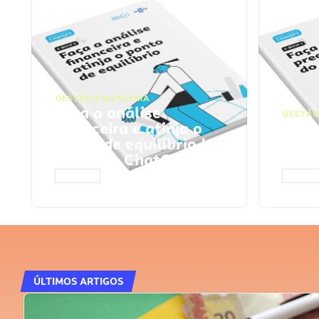
GESTÃO FINANCEIRA
Faça a análise
GESTÃO
financeira e atinja o
Faça
ponto de equilíbrio |
seu 
Prompts ChatGPT
Cha
ACESSAR
ACESS
ÚLTIMOS ARTIGOS