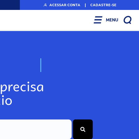
ACESSAR CONTA
|
CADASTRE-SE
MENU
N
o
s
s
o
s
A
r
precisa
io