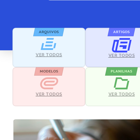
ARQUIVOS
ARTIGOS
VER TODOS
VER TODOS
MODELOS
PLANILHAS
VER TODOS
VER TODOS