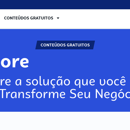
CONTEÚDOS GRATUITOS
CONTEÚDOS GRATUITOS
lore
re a solução que você 
 Transforme Seu Negóc