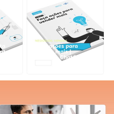
NEGÓCIOS
,
VENDAS
ta
Faça ações para
pts
vender mais |
Prompts ChatGPT
ACESSAR