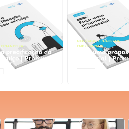
NEGÓCIOS
,
PROCESSOS
 FINANCEIRA
EMPRESARIAIS
 a precificação do
Faça uma propos
serviço | Prompts
comercial | Prom
tGPT
ChatGPT
AR
ACESSAR