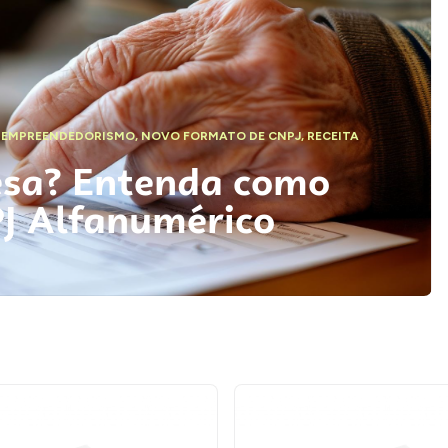
,
EMPREENDEDORISMO
,
NOVO FORMATO DE CNPJ
,
RECEITA
esa? Entenda como
PJ Alfanumérico