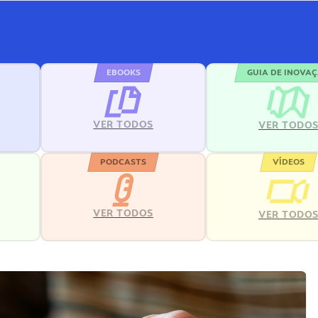
EBOOKS
GUIA DE INOVA
VER TODOS
VER TODO
PODCASTS
VÍDEOS
VER TODOS
VER TODO