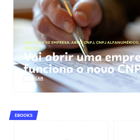
ABERTURA DE EMPRESA
,
ABRIR CNPJ
,
CNPJ ALFANUMÉRICO
FEDERAL
Vai abrir uma empr
funciona o novo CN
ACESSAR
EBOOKS