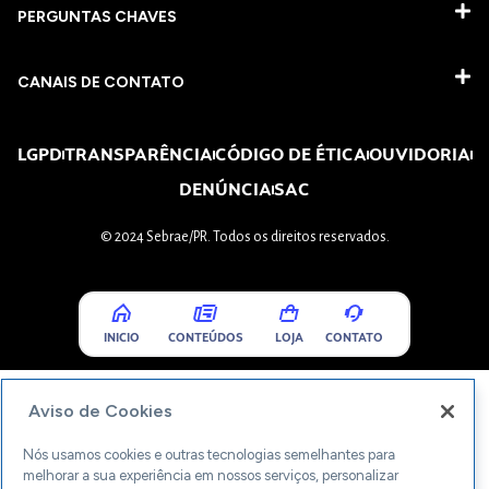
PERGUNTAS CHAVES​
CANAIS DE CONTATO
LGPD
TRANSPARÊNCIA
CÓDIGO DE ÉTICA
OUVIDORIA
DENÚNCIA
SAC
© 2024 Sebrae/PR. Todos os direitos reservados.
INICIO
CONTEÚDOS
LOJA
CONTATO
Aviso de Cookies
Nós usamos cookies e outras tecnologias semelhantes para
melhorar a sua experiência em nossos serviços, personalizar