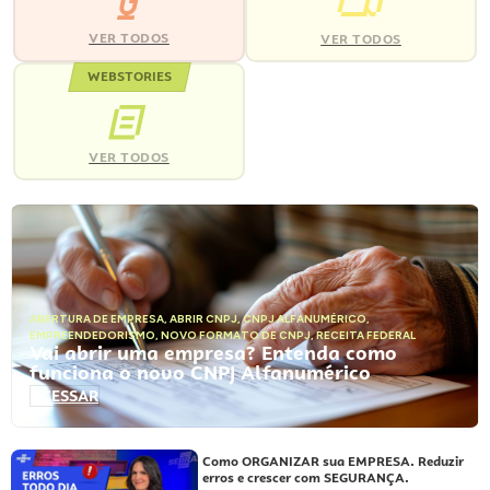
VER TODOS
VER TODOS
WEBSTORIES
VER TODOS
ABERTURA DE EMPRESA
,
ABRIR CNPJ
,
CNPJ ALFANUMÉRICO
,
EMPREENDEDORISMO
,
NOVO FORMATO DE CNPJ
,
RECEITA FEDERAL
Vai abrir uma empresa? Entenda como
funciona o novo CNPJ Alfanumérico
ACESSAR
Como ORGANIZAR sua EMPRESA. Reduzir
erros e crescer com SEGURANÇA.