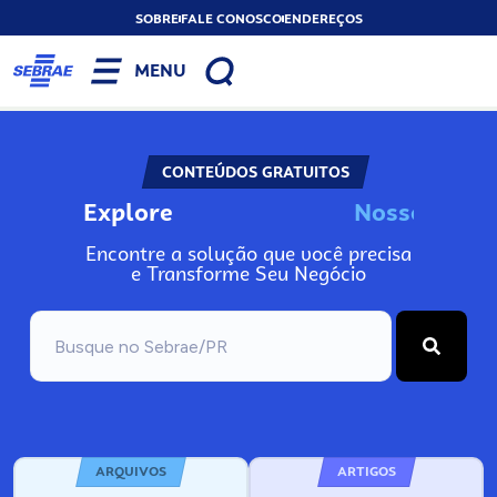
SOBRE
FALE CONOSCO
ENDEREÇOS
MENU
CONTEÚDOS GRATUITOS
Explore
N
o
s
s
o
s
I
n
f
Encontre a solução que você precisa
e Transforme Seu Negócio
ARQUIVOS
ARTIGOS