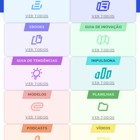
VER TODOS
VER TODOS
EBOOKS
GUIA DE INOVAÇÃO
VER TODOS
VER TODOS
GUIA DE TENDÊNCIAS
IMPULSIONA
VER TODOS
VER TODOS
MODELOS
PLANILHAS
VER TODOS
VER TODOS
PODCASTS
VÍDEOS