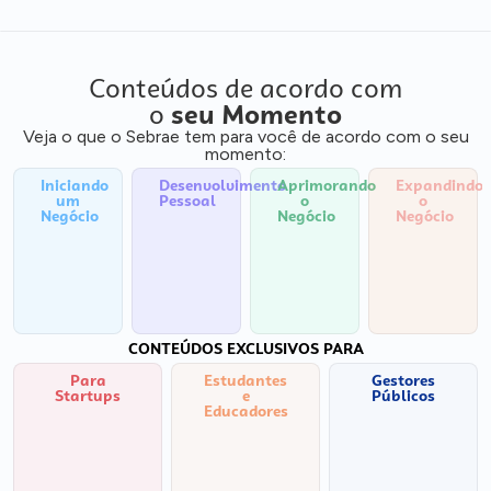
Conteúdos de acordo com
o
seu Momento
Veja o que o Sebrae tem para você de acordo com o seu
momento:
Iniciando
Desenvolvimento
Aprimorando
Expandindo
um
Pessoal
o
o
Negócio
Negócio
Negócio
CONTEÚDOS EXCLUSIVOS PARA
Para
Estudantes
Gestores
Startups
e
Públicos
Educadores