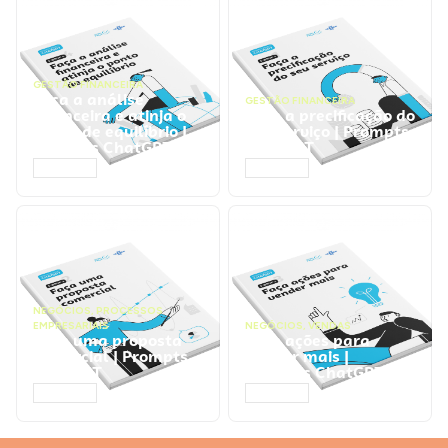
GESTÃO FINANCEIRA
Faça a análise
GESTÃO FINANCEIRA
financeira e atinja o
Faça a precificação do
ponto de equilíbrio |
seu serviço | Prompts
Prompts ChatGPT
ChatGPT
ACESSAR
ACESSAR
NEGÓCIOS
,
PROCESSOS
EMPRESARIAIS
NEGÓCIOS
,
VENDAS
Faça uma proposta
Faça ações para
comercial | Prompts
vender mais |
ChatGPT
Prompts ChatGPT
ACESSAR
ACESSAR