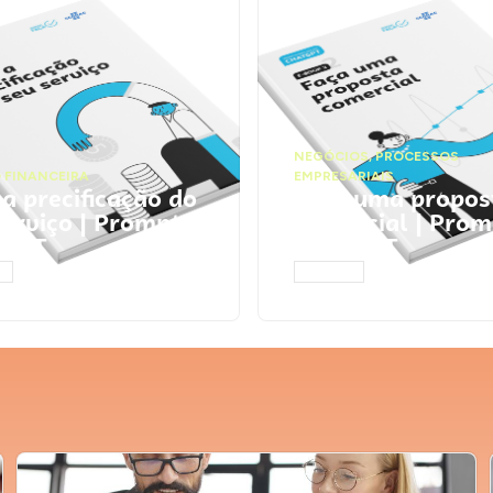
NEGÓCIOS
,
PROCESSOS
 FINANCEIRA
EMPRESARIAIS
 a precificação do
Faça uma propos
serviço | Prompts
comercial | Prom
tGPT
ChatGPT
AR
ACESSAR