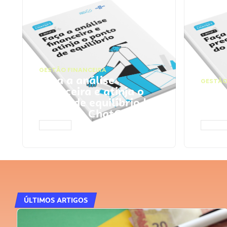
GESTÃO FINANCEIRA
Faça a análise
GESTÃO
financeira e atinja o
Faça
ponto de equilíbrio |
seu 
Prompts ChatGPT
Cha
ACESSAR
ACESS
ÚLTIMOS ARTIGOS