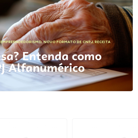
,
EMPREENDEDORISMO
,
NOVO FORMATO DE CNPJ
,
RECEITA
esa? Entenda como
PJ Alfanumérico