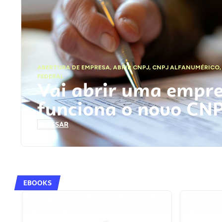
ABERTURA DE EMPRESA
,
ABRIR CNPJ
,
CNPJ ALFANUMÉRICO
FEDERAL
Vai abrir uma empr
funciona o novo CN
ACESSAR
EBOOKS