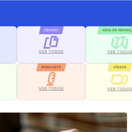
EBOOKS
GUIA DE INOVA
VER TODOS
VER TODO
PODCASTS
VÍDEOS
VER TODOS
VER TODO