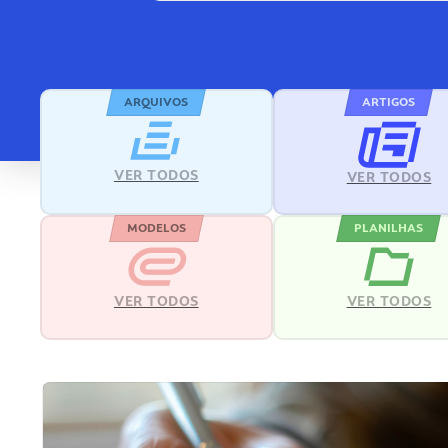
ARQUIVOS
ARTIGOS
VER TODOS
VER TODOS
MODELOS
PLANILHAS
VER TODOS
VER TODOS