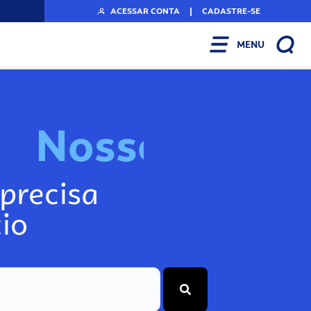
ACESSAR CONTA
|
CADASTRE-SE
MENU
N
o
s
s
o
s
I
n
f
o
g
precisa
io