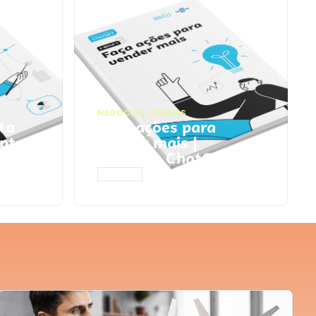
NEGÓCIOS
,
VENDAS
ta
Faça ações para
pts
vender mais |
Prompts ChatGPT
ACESSAR