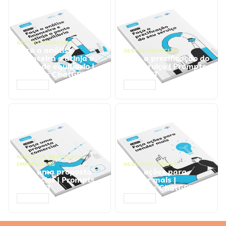
GESTÃO FINANCEIRA
Faça a análise
GESTÃO FINANCEIRA
financeira e atinja o
Faça a precificação do
ponto de equilíbrio |
seu serviço | Prompts
Prompts ChatGPT
ChatGPT
ACESSAR
ACESSAR
NEGÓCIOS
,
PROCESSOS
EMPRESARIAIS
NEGÓCIOS
,
VENDAS
Faça uma proposta
Faça ações para
comercial | Prompts
vender mais |
ChatGPT
Prompts ChatGPT
ACESSAR
ACESSAR