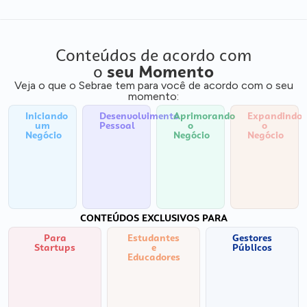
Conteúdos de acordo com
o
seu Momento
Veja o que o Sebrae tem para você de acordo com o seu
momento:
Iniciando
Desenvolvimento
Aprimorando
Expandindo
um
Pessoal
o
o
Negócio
Negócio
Negócio
CONTEÚDOS EXCLUSIVOS PARA
Para
Estudantes
Gestores
Startups
e
Públicos
Educadores