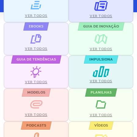
VER TODOS
VER TODOS
EBOOKS
GUIA DE INOVAÇÃO
VER TODOS
VER TODOS
GUIA DE TENDÊNCIAS
IMPULSIONA
VER TODOS
VER TODOS
MODELOS
PLANILHAS
VER TODOS
VER TODOS
PODCASTS
VÍDEOS