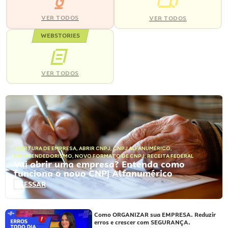
VER TODOS
VER TODOS
WEBSTORIES
VER TODOS
ABERTURA DE EMPRESA
,
ABRIR CNPJ
,
CNPJ ALFANUMÉRICO
,
EMPREENDEDORISMO
,
NOVO FORMATO DE CNPJ
,
RECEITA FEDERAL
Vai abrir uma empresa? Entenda como
funciona o novo CNPJ Alfanumérico
ACESSAR
Como ORGANIZAR sua EMPRESA. Reduzir
erros e crescer com SEGURANÇA.