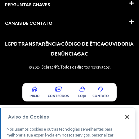
PERGUNTAS CHAVES​
CANAIS DE CONTATO
LGPD
TRANSPARÊNCIA
CÓDIGO DE ÉTICA
OUVIDORIA
DENÚNCIA
SAC
© 2024 Sebrae/PR. Todos os direitos reservados.
INICIO
CONTEÚDOS
LOJA
CONTATO
Aviso de Cookies
Nós usamos cookies e outras tecnologias semelhantes para
melhorar a sua experiência em nossos serviços, personalizar