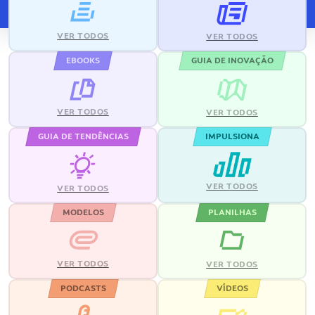
VER TODOS
VER TODOS
EBOOKS
GUIA DE INOVAÇÃO
VER TODOS
VER TODOS
GUIA DE TENDÊNCIAS
IMPULSIONA
VER TODOS
VER TODOS
MODELOS
PLANILHAS
VER TODOS
VER TODOS
PODCASTS
VÍDEOS