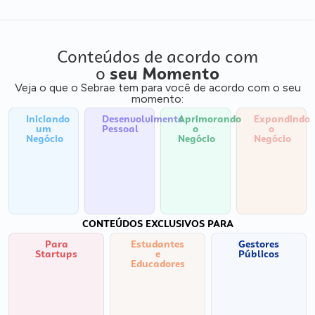
Conteúdos de acordo com
o
seu Momento
Veja o que o Sebrae tem para você de acordo com o seu
momento:
Iniciando
Desenvolvimento
Aprimorando
Expandindo
um
Pessoal
o
o
Negócio
Negócio
Negócio
CONTEÚDOS EXCLUSIVOS PARA
Para
Estudantes
Gestores
Startups
e
Públicos
Educadores