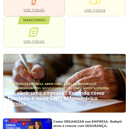
VER TODOS
VER TODOS
WEBSTORIES
VER TODOS
ABERTURA DE EMPRESA
,
ABRIR CNPJ
,
CNPJ ALFANUMÉRICO
,
EMPREENDEDORISMO
,
NOVO FORMATO DE CNPJ
,
RECEITA FEDERAL
Vai abrir uma empresa? Entenda como
funciona o novo CNPJ Alfanumérico
ACESSAR
Como ORGANIZAR sua EMPRESA. Reduzir
erros e crescer com SEGURANÇA.