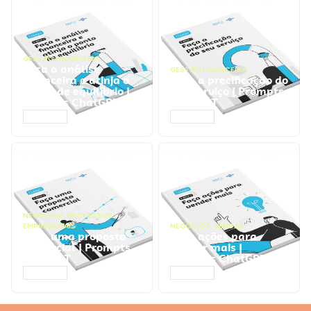
GESTÃO FINANCEIRA
Faça a análise
GESTÃO FINANCEIRA
financeira e atinja o
Faça a precificação do
ponto de equilíbrio |
seu serviço | Prompts
Prompts ChatGPT
ChatGPT
ACESSAR
ACESSAR
NEGÓCIOS
,
PROCESSOS
EMPRESARIAIS
NEGÓCIOS
,
VENDAS
Faça uma proposta
Faça ações para
comercial | Prompts
vender mais |
ChatGPT
Prompts ChatGPT
ACESSAR
ACESSAR