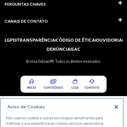
PERGUNTAS CHAVES​
CANAIS DE CONTATO
LGPD
TRANSPARÊNCIA
CÓDIGO DE ÉTICA
OUVIDORIA
DENÚNCIA
SAC
© 2024 Sebrae/PR. Todos os direitos reservados.
INICIO
CONTEÚDOS
LOJA
CONTATO
Aviso de Cookies
Nós usamos cookies e outras tecnologias semelhantes para
melhorar a sua experiência em nossos serviços, personalizar