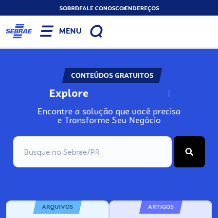
SOBRE
FALE CONOSCO
ENDEREÇOS
MENU
CONTEÚDOS GRATUITOS
Explore
N
o
s
s
o
s
A
Encontre a solução que você precisa
e Transforme Seu Negócio
ARQUIVOS
ARTIGOS