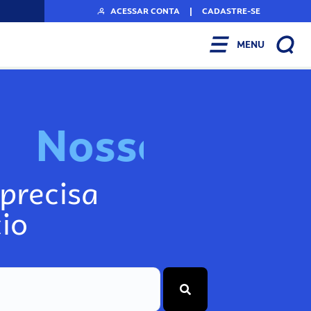
ACESSAR CONTA
|
CADASTRE-SE
MENU
N
o
s
s
o
s
I
n
f
o
g
precisa
io