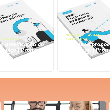
NEGÓCIOS
,
PROCESSOS
 FINANCEIRA
EMPRESARIAIS
 a precificação do
Faça uma propos
serviço | Prompts
comercial | Prom
tGPT
ChatGPT
AR
ACESSAR