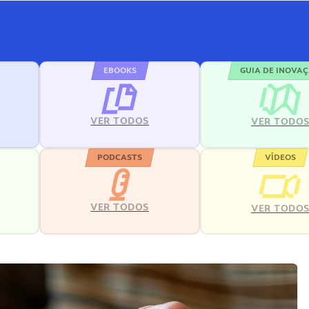
EBOOKS
GUIA DE INOVA
VER TODOS
VER TODO
PODCASTS
VÍDEOS
VER TODOS
VER TODO