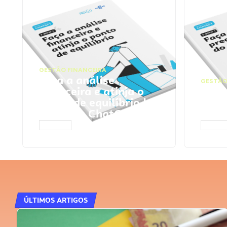
GESTÃO FINANCEIRA
Faça a análise
GESTÃO
financeira e atinja o
Faça
ponto de equilíbrio |
seu 
Prompts ChatGPT
Cha
ACESSAR
ACESS
ÚLTIMOS ARTIGOS