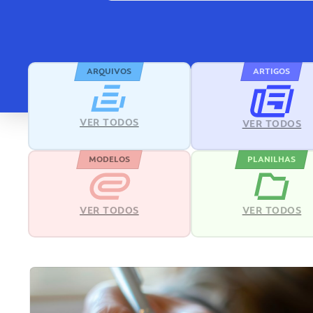
ARQUIVOS
ARTIGOS
VER TODOS
VER TODOS
MODELOS
PLANILHAS
VER TODOS
VER TODOS