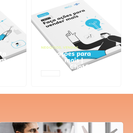
NEGÓCIOS
,
VENDAS
ta
Faça ações para
pts
vender mais |
Prompts ChatGPT
ACESSAR