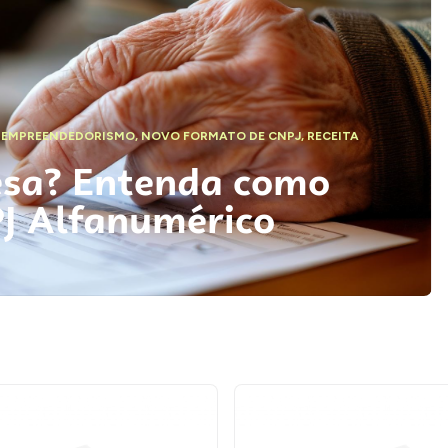
,
EMPREENDEDORISMO
,
NOVO FORMATO DE CNPJ
,
RECEITA
esa? Entenda como
PJ Alfanumérico