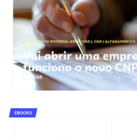
ABERTURA DE EMPRESA
,
ABRIR CNPJ
,
CNPJ ALFANUMÉRICO
FEDERAL
Vai abrir uma empr
funciona o novo CN
ACESSAR
EBOOKS