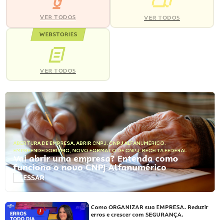
VER TODOS
VER TODOS
WEBSTORIES
VER TODOS
ABERTURA DE EMPRESA
,
ABRIR CNPJ
,
CNPJ ALFANUMÉRICO
,
EMPREENDEDORISMO
,
NOVO FORMATO DE CNPJ
,
RECEITA FEDERAL
Vai abrir uma empresa? Entenda como
funciona o novo CNPJ Alfanumérico
ACESSAR
Como ORGANIZAR sua EMPRESA. Reduzir
erros e crescer com SEGURANÇA.