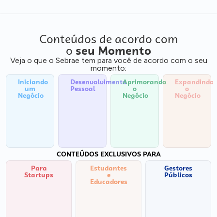
Conteúdos de acordo com
o
seu Momento
Veja o que o Sebrae tem para você de acordo com o seu
momento:
Iniciando
Desenvolvimento
Aprimorando
Expandindo
um
Pessoal
o
o
Negócio
Negócio
Negócio
CONTEÚDOS EXCLUSIVOS PARA
Para
Estudantes
Gestores
Startups
e
Públicos
Educadores