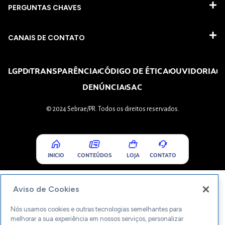
PERGUNTAS CHAVES​
CANAIS DE CONTATO
LGPD
TRANSPARÊNCIA
CÓDIGO DE ÉTICA
OUVIDORIA
DENÚNCIA
SAC
© 2024 Sebrae/PR. Todos os direitos reservados.
INICIO
CONTEÚDOS
LOJA
CONTATO
Aviso de Cookies
Nós usamos cookies e outras tecnologias semelhantes para
melhorar a sua experiência em nossos serviços, personalizar