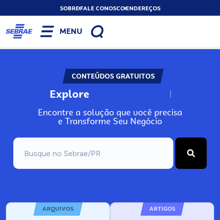
SOBRE
FALE CONOSCO
ENDEREÇOS
MENU
CONTEÚDOS GRATUITOS
Explore
N
o
s
s
o
s
A
Encontre a solução que você precisa
e Transforme Seu Negócio
ARQUIVOS
ARTIGOS