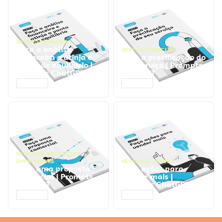
GESTÃO FINANCEIRA
Faça a análise
GESTÃO FINANCEIRA
financeira e atinja o
Faça a precificação do
ponto de equilíbrio |
seu serviço | Prompts
Prompts ChatGPT
ChatGPT
ACESSAR
ACESSAR
NEGÓCIOS
,
PROCESSOS
EMPRESARIAIS
NEGÓCIOS
,
VENDAS
Faça uma proposta
Faça ações para
comercial | Prompts
vender mais |
ChatGPT
Prompts ChatGPT
ACESSAR
ACESSAR