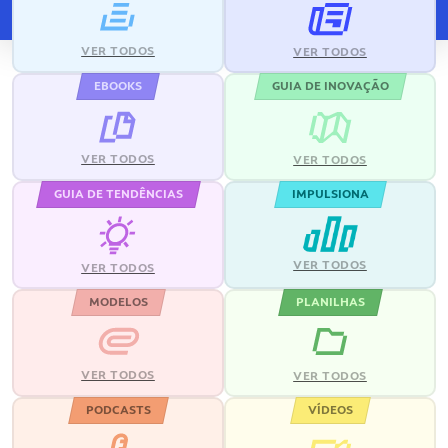
VER TODOS
VER TODOS
EBOOKS
GUIA DE INOVAÇÃO
VER TODOS
VER TODOS
GUIA DE TENDÊNCIAS
IMPULSIONA
VER TODOS
VER TODOS
MODELOS
PLANILHAS
VER TODOS
VER TODOS
PODCASTS
VÍDEOS