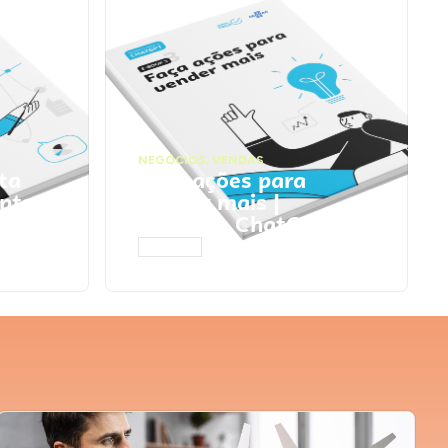
NEGÓCIOS
,
VENDAS
ta
Faça ações para
pts
vender mais |
Prompts ChatGPT
ACESSAR