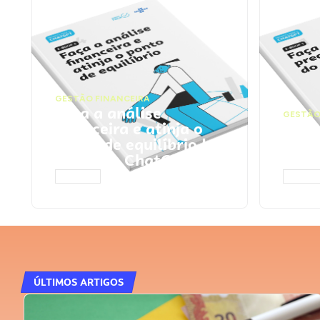
GESTÃO FINANCEIRA
Faça a análise
GESTÃO
financeira e atinja o
Faça
ponto de equilíbrio |
seu 
Prompts ChatGPT
Cha
ACESSAR
ACESS
ÚLTIMOS ARTIGOS