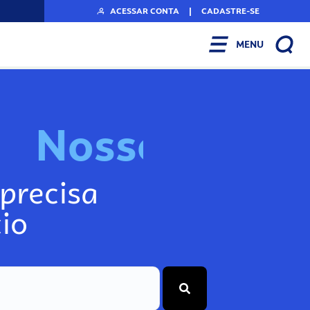
ACESSAR CONTA
|
CADASTRE-SE
MENU
N
o
s
s
o
s
I
n
f
o
g
precisa
io