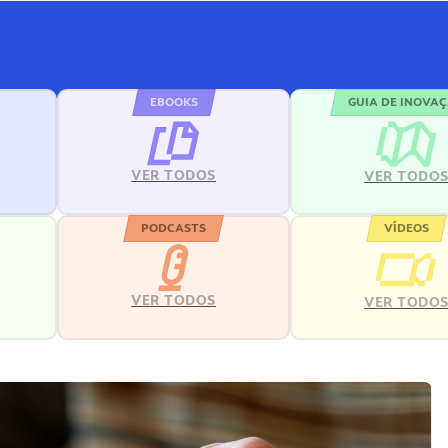
EBOOKS
GUIA DE INOVA
VER TODOS
VER TODO
PODCASTS
VÍDEOS
VER TODOS
VER TODO