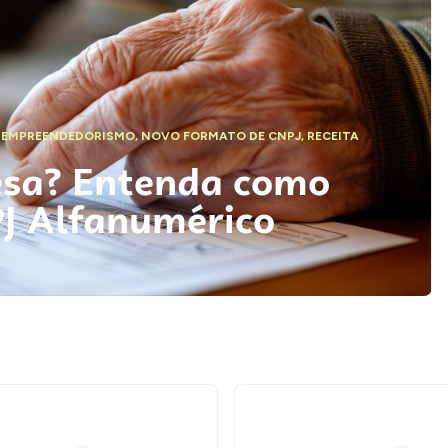
,
EMPREENDEDORISMO
,
NOVO FORMATO DE CNPJ
,
RECEITA
esa? Entenda como
PJ Alfanumérico