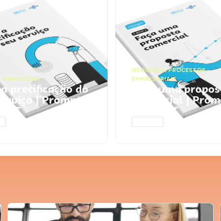
NEGÓCIOS
,
PROCESSOS
 FINANCEIRA
EMPRESARIAIS
 a precificação do
Faça uma propos
serviço | Prompts
comercial | Prom
tGPT
ChatGPT
AR
ACESSAR