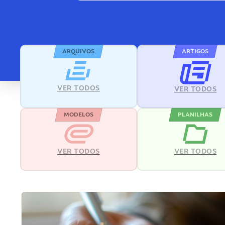
ARQUIVOS
ARTIGOS
VER TODOS
VER TODOS
MODELOS
PLANILHAS
VER TODOS
VER TODOS