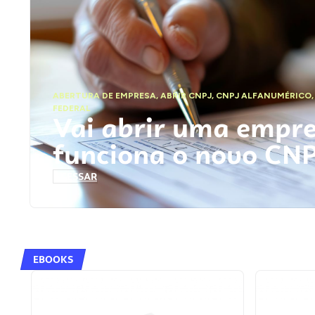
ABERTURA DE EMPRESA
,
ABRIR CNPJ
,
CNPJ ALFANUMÉRICO
FEDERAL
Vai abrir uma empr
funciona o novo CN
ACESSAR
EBOOKS