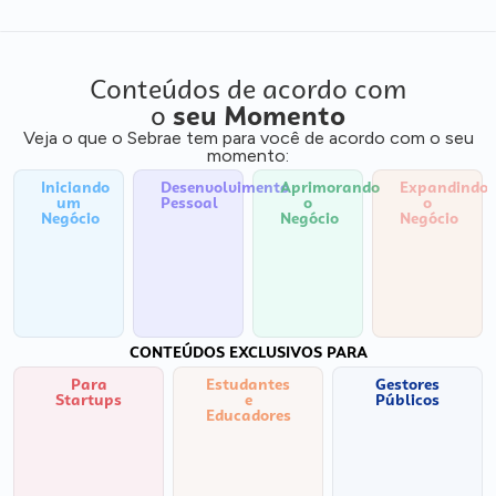
Conteúdos de acordo com
o
seu Momento
Veja o que o Sebrae tem para você de acordo com o seu
momento:
Iniciando
Desenvolvimento
Aprimorando
Expandindo
um
Pessoal
o
o
Negócio
Negócio
Negócio
CONTEÚDOS EXCLUSIVOS PARA
Para
Estudantes
Gestores
Startups
e
Públicos
Educadores