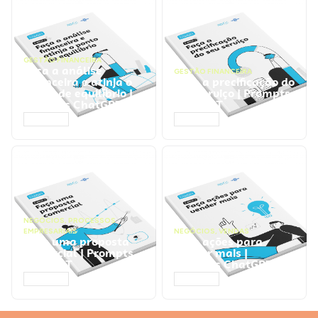
GESTÃO FINANCEIRA
Faça a análise
GESTÃO FINANCEIRA
financeira e atinja o
Faça a precificação do
ponto de equilíbrio |
seu serviço | Prompts
Prompts ChatGPT
ChatGPT
ACESSAR
ACESSAR
NEGÓCIOS
,
PROCESSOS
EMPRESARIAIS
NEGÓCIOS
,
VENDAS
Faça uma proposta
Faça ações para
comercial | Prompts
vender mais |
ChatGPT
Prompts ChatGPT
ACESSAR
ACESSAR