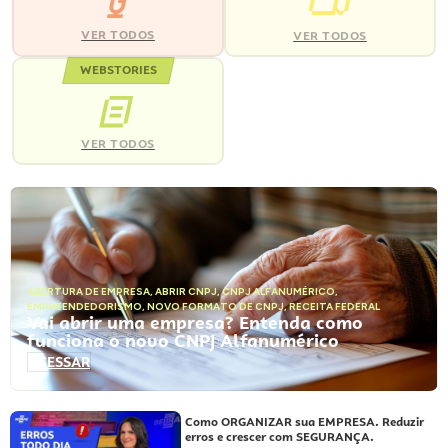
VER TODOS
VER TODOS
WEBSTORIES
VER TODOS
ABERTURA DE EMPRESA
,
ABRIR CNPJ
,
CNPJ ALFANUMÉRICO
,
EMPREENDEDORISMO
,
NOVO FORMATO DE CNPJ
,
RECEITA FEDERAL
Vai abrir uma empresa? Entenda como
funciona o novo CNPJ Alfanumérico
ACESSAR
Como ORGANIZAR sua EMPRESA. Reduzir
erros e crescer com SEGURANÇA.