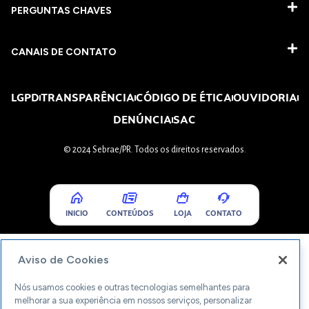
PERGUNTAS CHAVES​
CANAIS DE CONTATO
LGPD
TRANSPARÊNCIA
CÓDIGO DE ÉTICA
OUVIDORIA
DENÚNCIA
SAC
© 2024 Sebrae/PR. Todos os direitos reservados.
INICIO
CONTEÚDOS
LOJA
CONTATO
Aviso de Cookies
Nós usamos cookies e outras tecnologias semelhantes para
melhorar a sua experiência em nossos serviços, personalizar