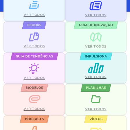
VER TODOS
VER TODOS
EBOOKS
GUIA DE INOVAÇÃO
VER TODOS
VER TODOS
GUIA DE TENDÊNCIAS
IMPULSIONA
VER TODOS
VER TODOS
MODELOS
PLANILHAS
VER TODOS
VER TODOS
PODCASTS
VÍDEOS