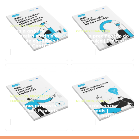
GESTÃO FINANCEIRA
Faça a análise
GESTÃO FINANCEIRA
financeira e atinja o
Faça a precificação do
ponto de equilíbrio |
seu serviço | Prompts
Prompts ChatGPT
ChatGPT
ACESSAR
ACESSAR
NEGÓCIOS
,
PROCESSOS
EMPRESARIAIS
NEGÓCIOS
,
VENDAS
Faça uma proposta
Faça ações para
comercial | Prompts
vender mais |
ChatGPT
Prompts ChatGPT
ACESSAR
ACESSAR