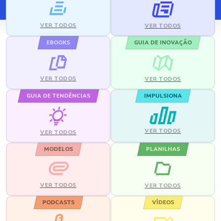
VER TODOS
VER TODOS
EBOOKS
GUIA DE INOVAÇÃO
VER TODOS
VER TODOS
GUIA DE TENDÊNCIAS
IMPULSIONA
VER TODOS
VER TODOS
MODELOS
PLANILHAS
VER TODOS
VER TODOS
PODCASTS
VÍDEOS