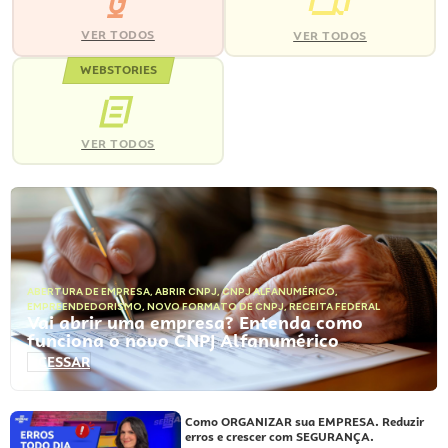
VER TODOS
VER TODOS
WEBSTORIES
VER TODOS
ABERTURA DE EMPRESA
,
ABRIR CNPJ
,
CNPJ ALFANUMÉRICO
,
EMPREENDEDORISMO
,
NOVO FORMATO DE CNPJ
,
RECEITA FEDERAL
Vai abrir uma empresa? Entenda como
funciona o novo CNPJ Alfanumérico
ACESSAR
Como ORGANIZAR sua EMPRESA. Reduzir
erros e crescer com SEGURANÇA.