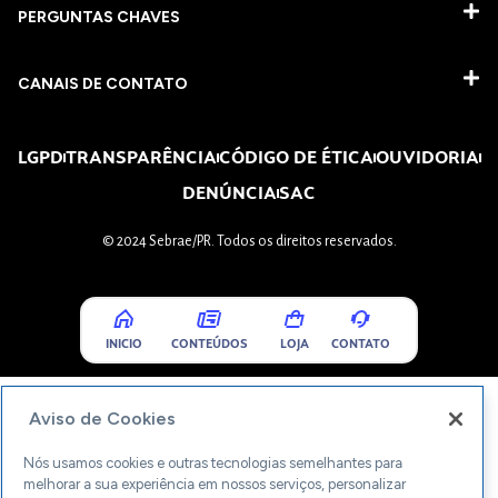
PERGUNTAS CHAVES​
CANAIS DE CONTATO
LGPD
TRANSPARÊNCIA
CÓDIGO DE ÉTICA
OUVIDORIA
DENÚNCIA
SAC
© 2024 Sebrae/PR. Todos os direitos reservados.
INICIO
CONTEÚDOS
LOJA
CONTATO
Aviso de Cookies
Nós usamos cookies e outras tecnologias semelhantes para
melhorar a sua experiência em nossos serviços, personalizar