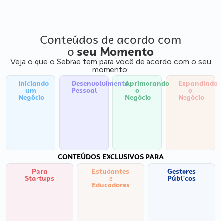
Conteúdos de acordo com
o
seu Momento
Veja o que o Sebrae tem para você de acordo com o seu
momento:
Iniciando
Desenvolvimento
Aprimorando
Expandindo
um
Pessoal
o
o
Negócio
Negócio
Negócio
CONTEÚDOS EXCLUSIVOS PARA
Para
Estudantes
Gestores
Startups
e
Públicos
Educadores