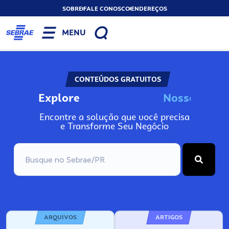
SOBRE
FALE CONOSCO
ENDEREÇOS
MENU
CONTEÚDOS GRATUITOS
Explore
N
o
s
s
o
s
I
n
f
o
Encontre a solução que você precisa
e Transforme Seu Negócio
ARQUIVOS
ARTIGOS