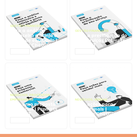
GESTÃO FINANCEIRA
Faça a análise
GESTÃO FINANCEIRA
financeira e atinja o
Faça a precificação do
ponto de equilíbrio |
seu serviço | Prompts
Prompts ChatGPT
ChatGPT
ACESSAR
ACESSAR
NEGÓCIOS
,
PROCESSOS
EMPRESARIAIS
NEGÓCIOS
,
VENDAS
Faça uma proposta
Faça ações para
comercial | Prompts
vender mais |
ChatGPT
Prompts ChatGPT
ACESSAR
ACESSAR