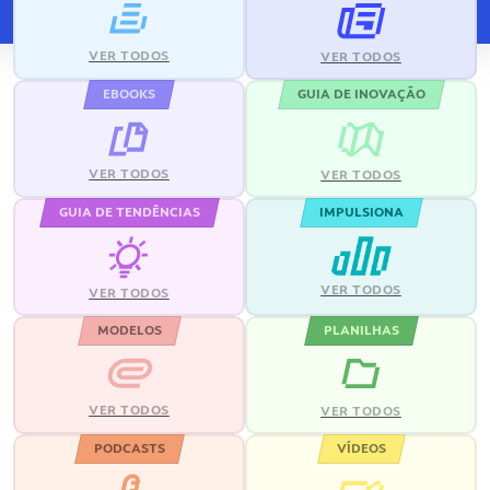
VER TODOS
VER TODOS
EBOOKS
GUIA DE INOVAÇÃO
VER TODOS
VER TODOS
GUIA DE TENDÊNCIAS
IMPULSIONA
VER TODOS
VER TODOS
MODELOS
PLANILHAS
VER TODOS
VER TODOS
PODCASTS
VÍDEOS