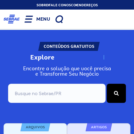
SOBRE
FALE CONOSCO
ENDEREÇOS
MENU
CONTEÚDOS GRATUITOS
Explore
N
o
s
s
o
s
A
Encontre a solução que você precisa
e Transforme Seu Negócio
ARQUIVOS
ARTIGOS