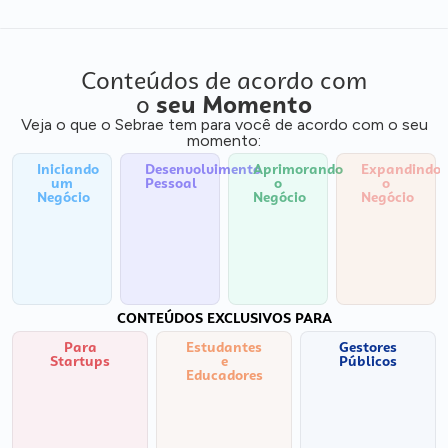
Conteúdos de acordo com
o
seu Momento
Veja o que o Sebrae tem para você de acordo com o seu
momento:
Iniciando
Desenvolvimento
Aprimorando
Expandindo
um
Pessoal
o
o
Negócio
Negócio
Negócio
CONTEÚDOS EXCLUSIVOS PARA
Para
Estudantes
Gestores
Startups
e
Públicos
Educadores