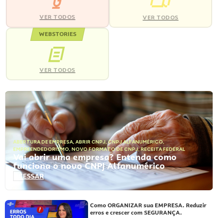
VER TODOS
VER TODOS
WEBSTORIES
VER TODOS
ABERTURA DE EMPRESA
,
ABRIR CNPJ
,
CNPJ ALFANUMÉRICO
,
EMPREENDEDORISMO
,
NOVO FORMATO DE CNPJ
,
RECEITA FEDERAL
Vai abrir uma empresa? Entenda como
funciona o novo CNPJ Alfanumérico
ACESSAR
Como ORGANIZAR sua EMPRESA. Reduzir
erros e crescer com SEGURANÇA.