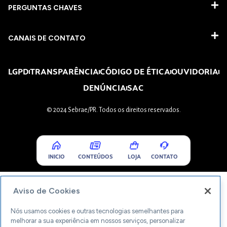
PERGUNTAS CHAVES​
CANAIS DE CONTATO
LGPD
TRANSPARÊNCIA
CÓDIGO DE ÉTICA
OUVIDORIA
DENÚNCIA
SAC
© 2024 Sebrae/PR. Todos os direitos reservados.
INICIO
CONTEÚDOS
LOJA
CONTATO
Aviso de Cookies
Nós usamos cookies e outras tecnologias semelhantes para
melhorar a sua experiência em nossos serviços, personalizar