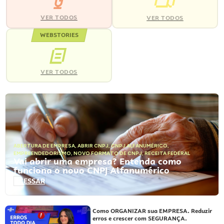
VER TODOS
VER TODOS
WEBSTORIES
VER TODOS
ABERTURA DE EMPRESA
,
ABRIR CNPJ
,
CNPJ ALFANUMÉRICO
,
EMPREENDEDORISMO
,
NOVO FORMATO DE CNPJ
,
RECEITA FEDERAL
Vai abrir uma empresa? Entenda como
funciona o novo CNPJ Alfanumérico
ACESSAR
Como ORGANIZAR sua EMPRESA. Reduzir
erros e crescer com SEGURANÇA.