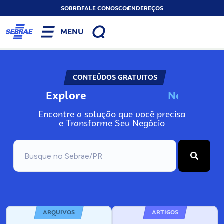
SOBRE
FALE CONOSCO
ENDEREÇOS
MENU
CONTEÚDOS GRATUITOS
Explore
N
o
s
s
o
s
P
o
Encontre a solução que você precisa
e Transforme Seu Negócio
ARQUIVOS
ARTIGOS