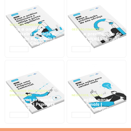
GESTÃO FINANCEIRA
Faça a análise
GESTÃO FINANCEIRA
financeira e atinja o
Faça a precificação do
ponto de equilíbrio |
seu serviço | Prompts
Prompts ChatGPT
ChatGPT
ACESSAR
ACESSAR
NEGÓCIOS
,
PROCESSOS
EMPRESARIAIS
NEGÓCIOS
,
VENDAS
Faça uma proposta
Faça ações para
comercial | Prompts
vender mais |
ChatGPT
Prompts ChatGPT
ACESSAR
ACESSAR