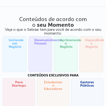
Conteúdos de acordo com
o
seu Momento
Veja o que o Sebrae tem para você de acordo com o seu
momento:
Iniciando
Desenvolvimento
Aprimorando
Expandindo
um
Pessoal
o
o
Negócio
Negócio
Negócio
CONTEÚDOS EXCLUSIVOS PARA
Para
Estudantes
Gestores
Startups
e
Públicos
Educadores