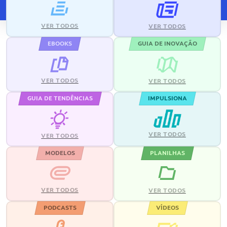
VER TODOS
VER TODOS
EBOOKS
GUIA DE INOVAÇÃO
VER TODOS
VER TODOS
GUIA DE TENDÊNCIAS
IMPULSIONA
VER TODOS
VER TODOS
MODELOS
PLANILHAS
VER TODOS
VER TODOS
PODCASTS
VÍDEOS